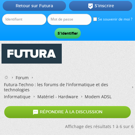
Retour sur Futura
S'inscrire

Se souvenir de moi ?
Forum
Futura-Techno : les forums de l'informatique et des
technologies
Informatique
Matériel - Hardware
Modem ADSL

RÉPONDRE À LA DISCUSSION
Affichage des résultats 1 à 6 sur 6