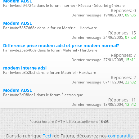
Modem ADSL
Par invitedf94724a dans le forum Internet - Réseau - Sécurité générale
Réponses:
0
Dernier message:
19/08/2007,
09h36
Modem ADSL
Par invite5857d68c dans le forum Matériel - Hardware
Réponses:
15
Dernier message:
24/06/2005,
07h53
Difference prise modem adsl et prise modem normal?
Par invite25e646de dans le forum Matériel - Hardware
Réponses:
7
Dernier message:
27/01/2005,
15h11
modem interne adsl
Par inviteeb352bcf dans le forum Matériel - Hardware
Réponses:
2
Dernier message:
07/11/2004,
22h32
Modem ADSL
Par invite3d9f8ee1 dans le forum Électronique
Réponses:
11
Dernier message:
13/08/2004,
12h42
Fuseau horaire GMT +1. Il est actuellement
16h05
.
Dans la rubrique
Tech
de Futura, découvrez nos
comparatifs