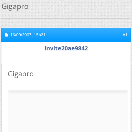
Gigapro
16/09/2007,
15h31
#1
invite20ae9842
Gigapro