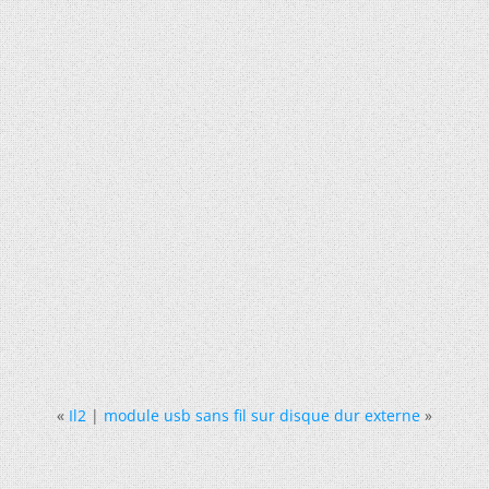
«
Il2
|
module usb sans fil sur disque dur externe
»