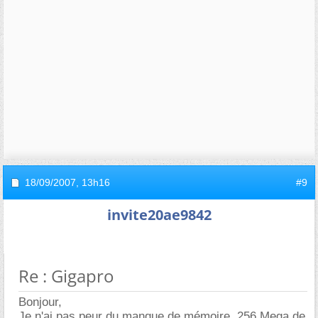
18/09/2007,
13h16
#9
invite20ae9842
Re : Gigapro
Bonjour,
Je n'ai pas peur du manque de mémoire, 256 Mega de