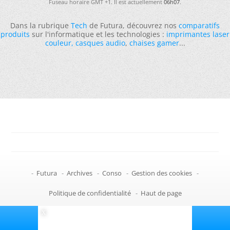
Fuseau horaire GMT +1. Il est actuellement
06h07
.
Dans la rubrique
Tech
de Futura, découvrez nos
comparatifs
produits
sur l'informatique et les technologies :
imprimantes laser
couleur
,
casques audio
,
chaises gamer
...
-
Futura
-
Archives
-
Conso
-
Gestion des cookies
-
Politique de confidentialité
-
Haut de page