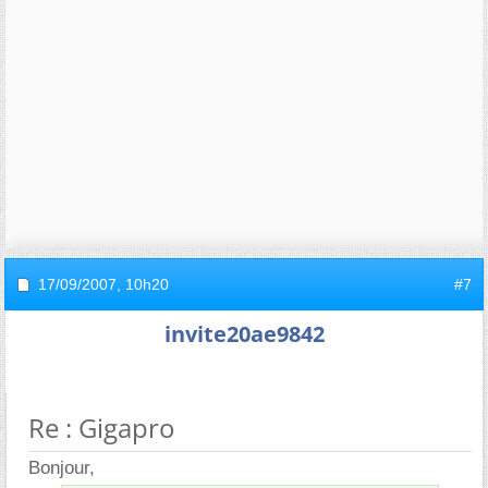
17/09/2007,
10h20
#7
invite20ae9842
Re : Gigapro
Bonjour,