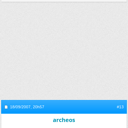
18/09/2007,
20h57
#13
archeos