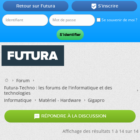
Retour sur Futura
S'inscrire

Se souvenir de moi ?
Forum
Futura-Techno : les forums de l'informatique et des
technologies
Informatique
Matériel - Hardware
Gigapro

RÉPONDRE À LA DISCUSSION
Affichage des résultats 1 à 14 sur 14