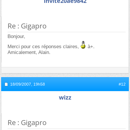
invite20ae9842
Re : Gigapro
Bonjour,
Merci pour ces réponses claires,
à+.
Amicalement, Alain.
18/09/2007,
19h58
#12
wizz
Re : Gigapro