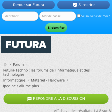
Retour sur Futura
S'inscrire

Se souvenir de moi ?
Forum
Futura-Techno : les forums de l'informatique et des
technologies
Informatique
Matériel - Hardware
ipod ne s'allume plus

RÉPONDRE À LA DISCUSSION
Affichage des résultats 1 à 8 sur 8