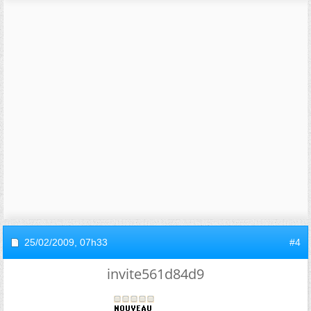
25/02/2009,
07h33
#4
invite561d84d9