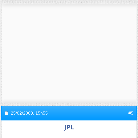
25/02/2009,
15h55
#5
JPL