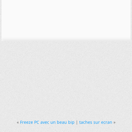
«
Freeze PC avec un beau bip
|
taches sur ecran
»