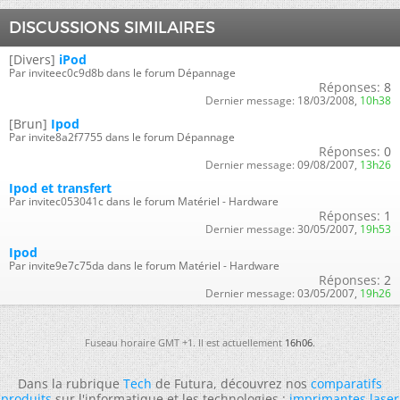
DISCUSSIONS SIMILAIRES
[Divers]
iPod
Par inviteec0c9d8b dans le forum Dépannage
Réponses:
8
Dernier message:
18/03/2008,
10h38
[Brun]
Ipod
Par invite8a2f7755 dans le forum Dépannage
Réponses:
0
Dernier message:
09/08/2007,
13h26
Ipod et transfert
Par invitec053041c dans le forum Matériel - Hardware
Réponses:
1
Dernier message:
30/05/2007,
19h53
Ipod
Par invite9e7c75da dans le forum Matériel - Hardware
Réponses:
2
Dernier message:
03/05/2007,
19h26
Fuseau horaire GMT +1. Il est actuellement
16h06
.
Dans la rubrique
Tech
de Futura, découvrez nos
comparatifs
produits
sur l'informatique et les technologies :
imprimantes laser