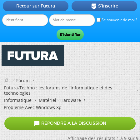
Retour sur Futura
S'inscrire

Se souvenir de moi ?
Forum
Futura-Techno : les forums de l'informatique et des
technologies
Informatique
Matériel - Hardware
Probleme Avec Windows Xp

RÉPONDRE À LA DISCUSSION
Affichage des résultats 1 à 9 sur 9