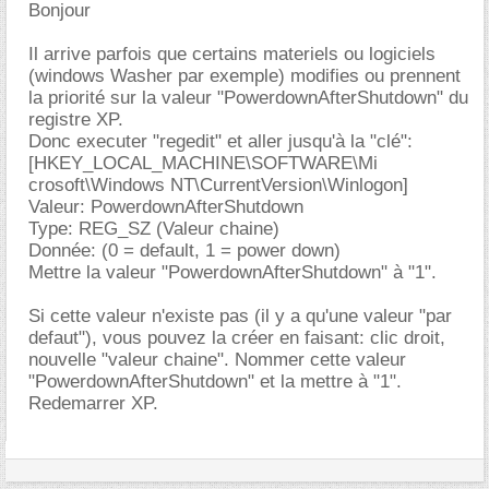
Bonjour
Il arrive parfois que certains materiels ou logiciels
(windows Washer par exemple) modifies ou prennent
la priorité sur la valeur "PowerdownAfterShutdown" du
registre XP.
Donc executer "regedit" et aller jusqu'à la "clé":
[HKEY_LOCAL_MACHINE\SOFTWARE\Mi
crosoft\Windows NT\CurrentVersion\Winlogon]
Valeur: PowerdownAfterShutdown
Type: REG_SZ (Valeur chaine)
Donnée: (0 = default, 1 = power down)
Mettre la valeur "PowerdownAfterShutdown" à "1".
Si cette valeur n'existe pas (il y a qu'une valeur "par
defaut"), vous pouvez la créer en faisant: clic droit,
nouvelle "valeur chaine". Nommer cette valeur
"PowerdownAfterShutdown" et la mettre à "1".
Redemarrer XP.