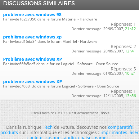
DISCUSSIONS SIMILAIRES
probleme avec windows 98
Par invite182c7356 dans le forum Matériel - Hardware
Réponses:
1
Dernier message:
29/09/2007,
21h12
problème avec windows xp
Par invitead16da34 dans le forum Matériel - Hardware
Réponses:
2
Dernier message:
20/09/2007,
12h41
Problème avec windows XP
Par invite66fa5dc5 dans le forum Logiciel - Software - Open Source
Réponses:
5
Dernier message:
01/05/2007,
10h21
problème avec windows XP
Par invitec768813d dans le forum Logiciel - Software - Open Source
Réponses:
1
Dernier message:
12/11/2005,
13h56
Fuseau horaire GMT +1. Il est actuellement
18h59
.
Dans la rubrique
Tech
de Futura, découvrez nos
comparatifs
produits
sur l'informatique et les technologies :
imprimantes laser
couleur
,
casques audio
,
chaises gamer
...