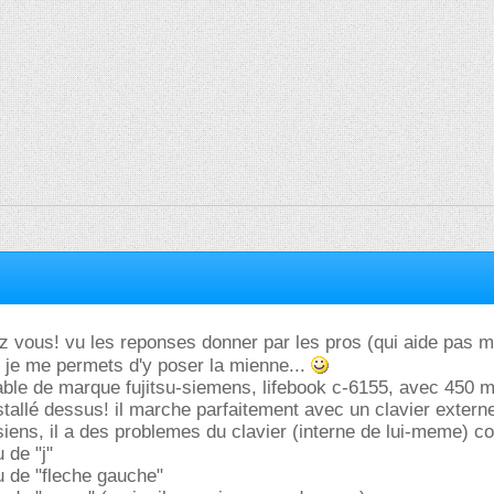
ez vous! vu les reponses donner par les pros (qui aide pas m
je me permets d'y poser la mienne...
ortable de marque fujitsu-siemens, lifebook c-6155, avec 450 
tallé dessus! il marche parfaitement avec un clavier extern
siens, il a des problemes du clavier (interne de lui-meme) 
u de "j"
ieu de "fleche gauche"