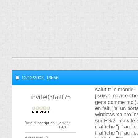
12/12/2003,
19h56
salut tt le monde!
invite03fa2f75
j'suis 1 novice ch
gens comme moi), 
en fait, j'ai un p
windows xp pro ins
sur PS/2, mais le 
Date d'inscription
janvier
il affiche "j;" au lie
1970
il affiche "n" au l
Messages
2