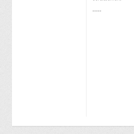
-----