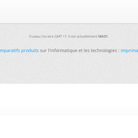
Fuseau horaire GMT +1. Il est actuellement
06h01
.
mparatifs produits
sur l'informatique et les technologies :
imprima
-
Futura
-
Archives
-
Conso
-