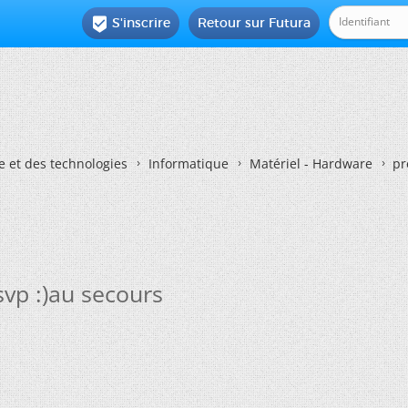
S'inscrire
Retour sur Futura

e et des technologies
Informatique
Matériel - Hardware
pr
svp :)au secours