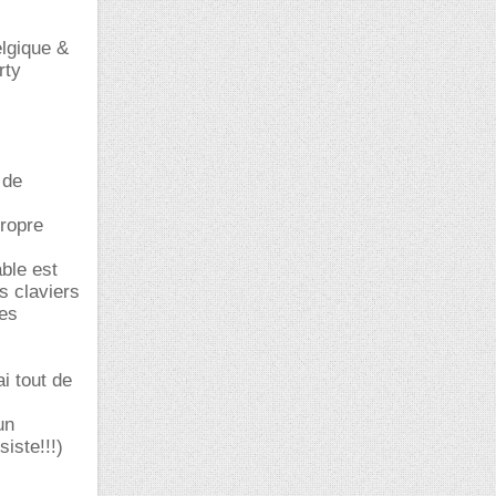
elgique &
rty
 de
propre
ble est
s claviers
des
i tout de
un
iste!!!)