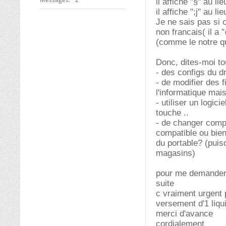
il affiche "§" au 
il affiche ";j" au lie
Je ne sais pas si 
non francais( il a 
(comme le notre 
Donc, dites-moi to
- des configs du d
- de modifier des 
l'informatique mais
- utiliser un logic
touche ..
- de changer compl
compatible ou bien
du portable? (puis
magasins)
pour me demander 
suite
c vraiment urgent p
versement d'1 liqu
merci d'avance
cordialement