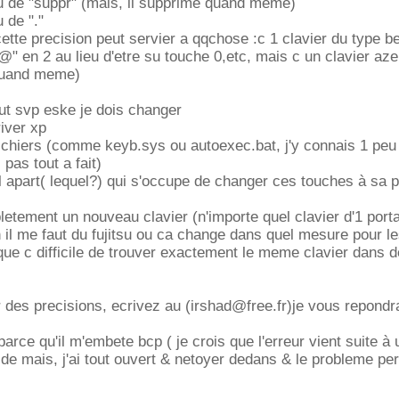
lieu de "suppr" (mais, il supprime quand meme)
u de "."
cette precision peut servier a qqchose :c 1 clavier du type b
"@" en 2 au lieu d'etre su touche 0,etc, mais c un clavier aze
quand meme)
ut svp eske je dois changer
river xp
fichiers (comme keyb.sys ou autoexec.bat, j'y connais 1 peu
 pas tout a fait)
iel apart( lequel?) qui s'occupe de changer ces touches à sa 
etement un nouveau clavier (n'importe quel clavier d'1 porta
 il me faut du fujitsu ou ca change dans quel mesure pour le
que c difficile de trouver exactement le meme clavier dans 
des precisions, ecrivez au (
irshad@free.fr
)je vous repondra
arce qu'il m'embete bcp ( je crois que l'erreur vient suite à 
ide mais, j'ai tout ouvert & netoyer dedans & le probleme pers