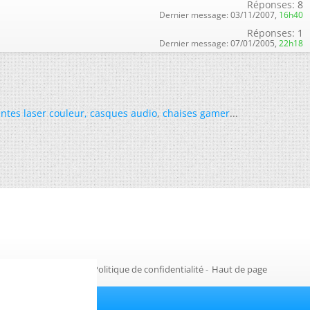
Réponses:
8
Dernier message:
03/11/2007,
16h40
Réponses:
1
Dernier message:
07/01/2005,
22h18
ntes laser couleur
,
casques audio
,
chaises gamer
...
Gestion des cookies
-
Politique de confidentialité
-
Haut de page