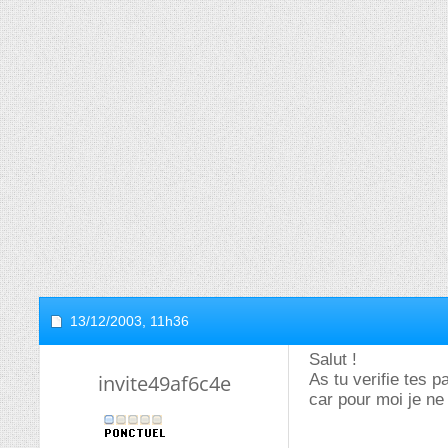
13/12/2003,
11h36
Salut !
invite49af6c4e
As tu verifie tes 
car pour moi je ne