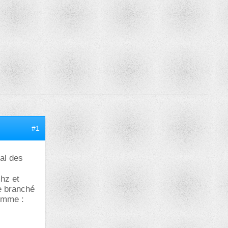
#1
al des
mhz et
e branché
comme :