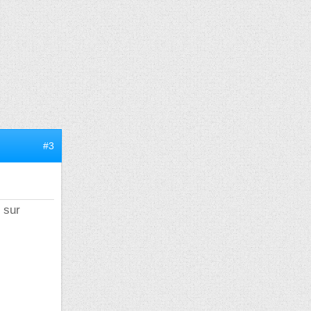
#3
s sur