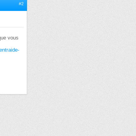
#2
 que vous
ntraide-