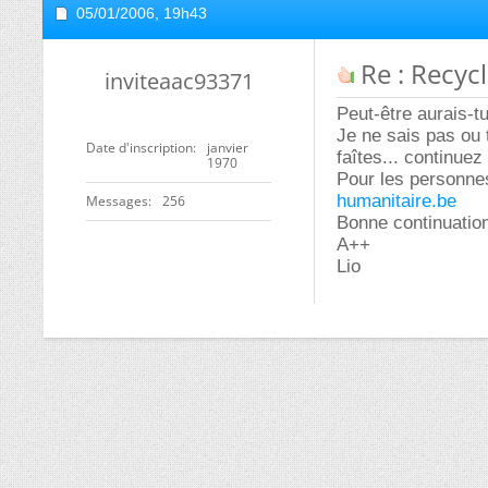
05/01/2006,
19h43
Re : Recyc
inviteaac93371
Peut-être aurais-t
Je ne sais pas ou t
Date d'inscription
janvier
faîtes... continuez 
1970
Pour les personnes
humanitaire.be
Messages
256
Bonne continuatio
A++
Lio