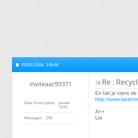
05/01/2006,
19h46
Re : Recyc
inviteaac93371
En fait je viens de
http://www.laserto
Date d'inscription
janvier
1970
A++
Lio
Messages
256