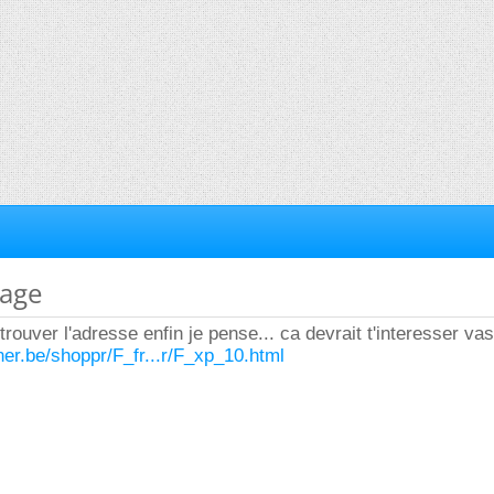
lage
 trouver l'adresse enfin je pense... ca devrait t'interesser va
ner.be/shoppr/F_fr...r/F_xp_10.html