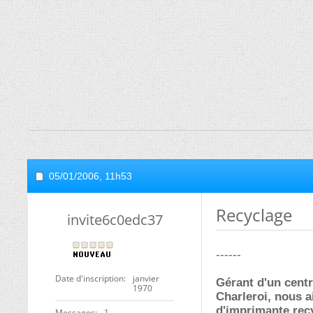
05/01/2006,
11h53
Recyclage
invite6c0edc37
------
Date d'inscription
janvier
Gérant d'un cent
1970
Charleroi, nous a
d'imprimante rec
Messages
1