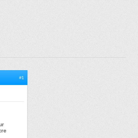
#1
ur
cre