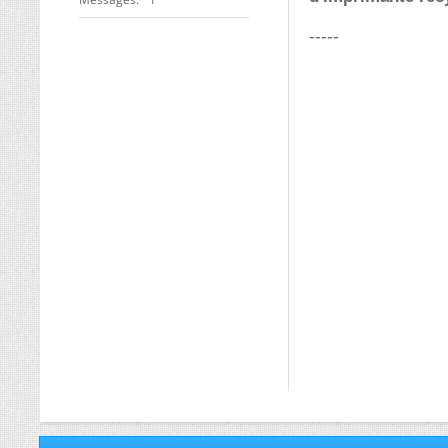
-----