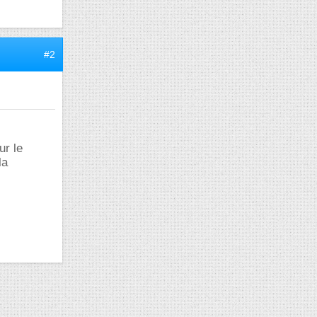
#2
ur le
la