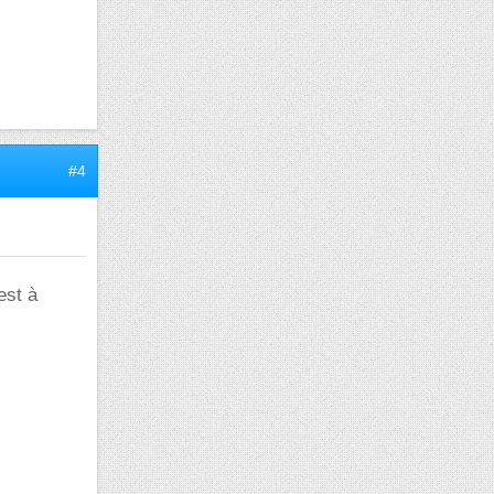
#4
est à