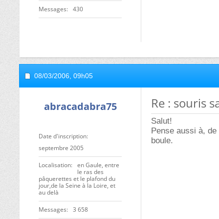
Messages
430
08/03/2006,
09h05
Re : souris sa
abracadabra75
Salut!
Pense aussi à, de 
Date d'inscription
boule.
septembre 2005
Localisation
en Gaule, entre
le ras des
pâquerettes et le plafond du
jour,de la Seine à la Loire, et
au delà
Messages
3 658