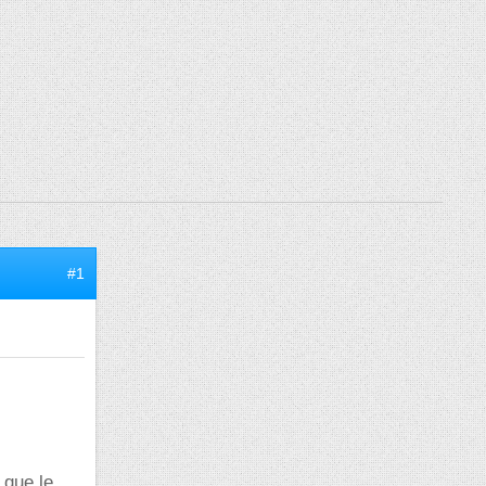
#1
 que le