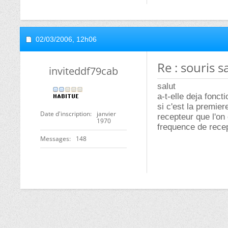
02/03/2006,
12h06
Re : souris sa
inviteddf79cab
salut
a-t-elle deja fonct
si c'est la premiere
Date d'inscription
janvier
recepteur que l'on 
1970
frequence de rece
Messages
148