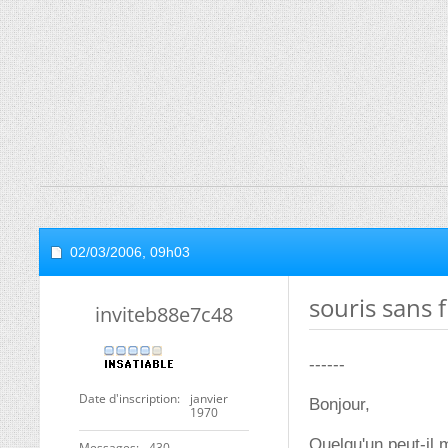
02/03/2006,
09h03
souris sans f
inviteb88e7c48
------
Date d'inscription
janvier
Bonjour,
1970
Quelqu'un peut-il 
Messages
430