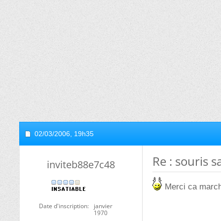
02/03/2006,
19h35
Re : souris sa
inviteb88e7c48
Merci ca marche
Date d'inscription
janvier
1970