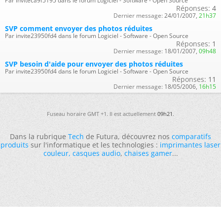
Par inviteca9f5195 dans le forum Logiciel - Software - Open Source
Réponses:
4
Dernier message:
24/01/2007,
21h37
SVP comment envoyer des photos réduites
Par invite23950fd4 dans le forum Logiciel - Software - Open Source
Réponses:
1
Dernier message:
18/01/2007,
09h48
SVP besoin d'aide pour envoyer des photos réduites
Par invite23950fd4 dans le forum Logiciel - Software - Open Source
Réponses:
11
Dernier message:
18/05/2006,
16h15
Fuseau horaire GMT +1. Il est actuellement
09h21
.
Dans la rubrique
Tech
de Futura, découvrez nos
comparatifs
produits
sur l'informatique et les technologies :
imprimantes laser
couleur
,
casques audio
,
chaises gamer
...