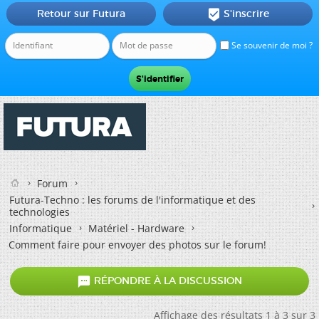
Retour sur Futura
S'inscrire

Se souvenir de moi ?
Forum
Futura-Techno : les forums de l'informatique et des
technologies
Informatique
Matériel - Hardware
Comment faire pour envoyer des photos sur le forum!

RÉPONDRE À LA DISCUSSION
Affichage des résultats 1 à 3 sur 3