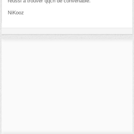
réussi à trouver qqch de convenable.
NiKooz