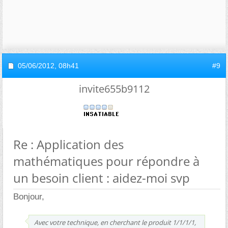
05/06/2012,
08h41
#9
invite655b9112
Re : Application des
mathématiques pour répondre à
un besoin client : aidez-moi svp
Bonjour,
Avec votre technique, en cherchant le produit 1/1/1/1,