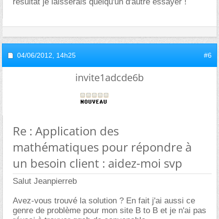
résultat je laisserais quelqu'un d'autre essayer !
04/06/2012,
14h25
#6
invite1adcde6b
Re : Application des
mathématiques pour répondre à
un besoin client : aidez-moi svp
Salut Jeanpierreb
Avez-vous trouvé la solution ? En fait j'ai aussi ce
genre de problème pour mon site B to B et je n'ai pas