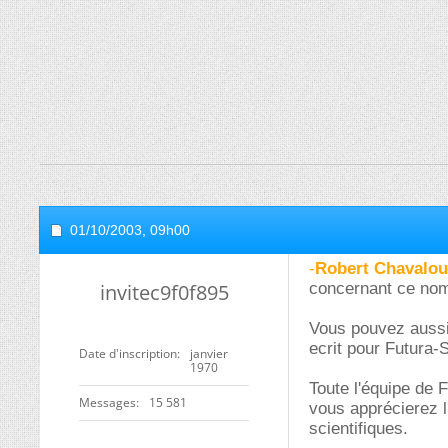
01/10/2003,
09h00
-
Robert Chavalo
invitec9f0f895
concernant ce no
Vous pouvez aussi 
ecrit pour Futura-
Date d'inscription
janvier
1970
Toute l'équipe de 
Messages
15 581
vous apprécierez l
scientifiques.