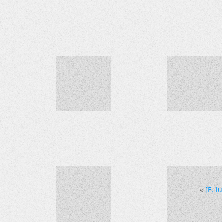
«
[E. l