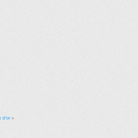
 d'or
»