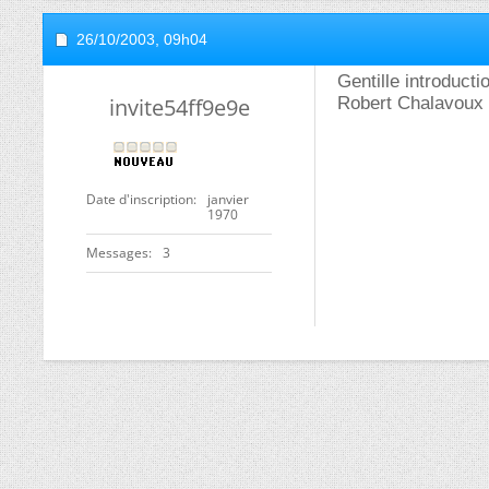
26/10/2003,
09h04
Gentille introducti
invite54ff9e9e
Robert Chalavoux
Date d'inscription
janvier
1970
Messages
3