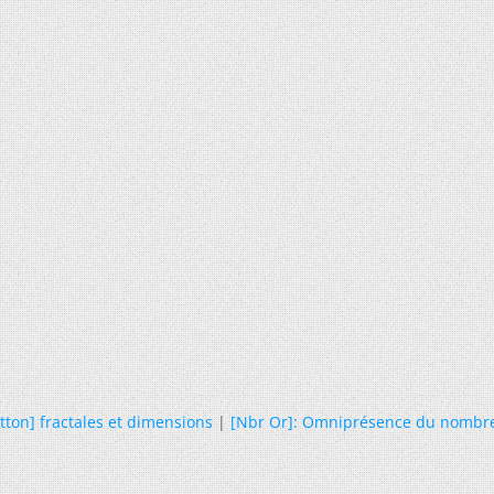
utton] fractales et dimensions
|
[Nbr Or]: Omniprésence du nombre