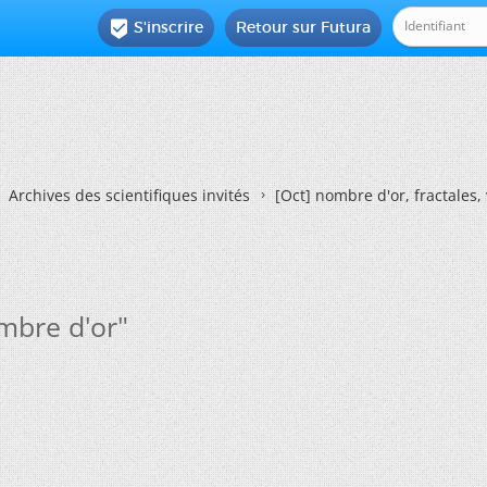
S'inscrire
Retour sur Futura

Archives des scientifiques invités
[Oct] nombre d'or, fractales, v
mbre d'or"