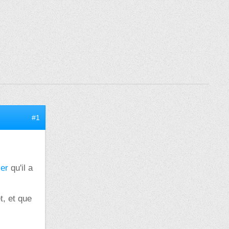
#1
s
ier
qu'il a
t, et que