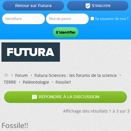
Retour sur Futura
S'inscrire

Se souvenir de moi ?
Forum
Futura-Sciences : les forums de la science
TERRE
Paléontologie
Fossile!!

RÉPONDRE À LA DISCUSSION
Affichage des résultats 1 à 3 sur 3
Fossile!!