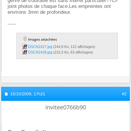
genre de trouvaille est sans intérêt particulier??Ci-
joint photos de chaque face.Les empreintes ont
environs 3mm de profondeur.
-----
Images attachées
DSCN2427.jpg‎
(244,8 Ko, 122 affichages)
DSCN2428.jpg‎
(232,0 Ko, 83 affichages)
15/10/2009,
17h21
#2
invitee0766b90