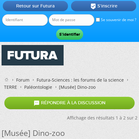
Retour sur Futura
S'inscrire

Se souvenir de moi ?
Forum
Futura-Sciences : les forums de la science
TERRE
Paléontologie
[Musée] Dino-zoo

RÉPONDRE À LA DISCUSSION
Affichage des résultats 1 à 2 sur 2
[Musée] Dino-zoo