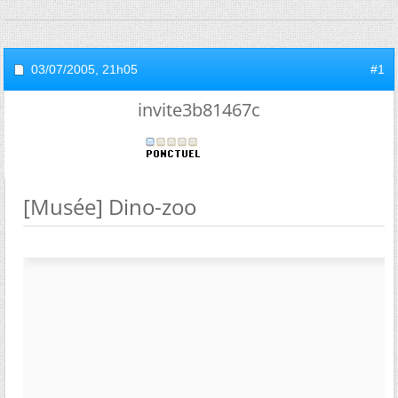
03/07/2005,
21h05
#1
invite3b81467c
[Musée] Dino-zoo