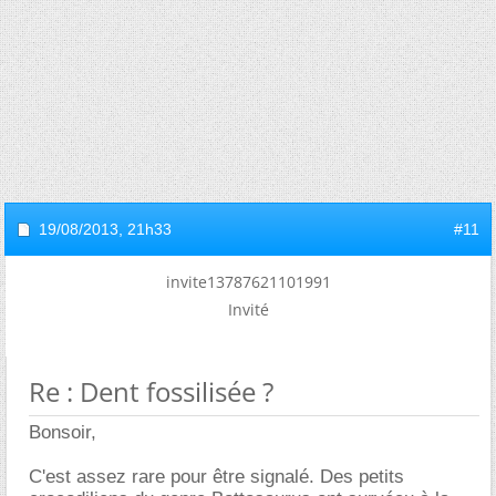
19/08/2013,
21h33
#11
invite13787621101991
Invité
Re : Dent fossilisée ?
Bonsoir,
C'est assez rare pour être signalé. Des petits