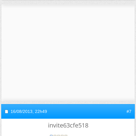
16/08/2013,
22h49
#7
invite63cfe518