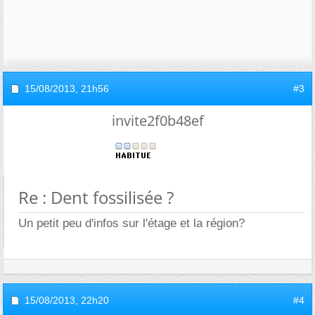
15/08/2013,
21h56
#3
invite2f0b48ef
Re : Dent fossilisée ?
Un petit peu d'infos sur l'étage et la région?
15/08/2013,
22h20
#4