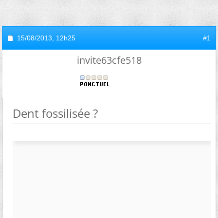
15/08/2013,
12h25
#1
invite63cfe518
Dent fossilisée ?