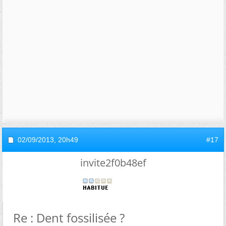
02/09/2013,
20h49
#17
invite2f0b48ef
Re : Dent fossilisée ?