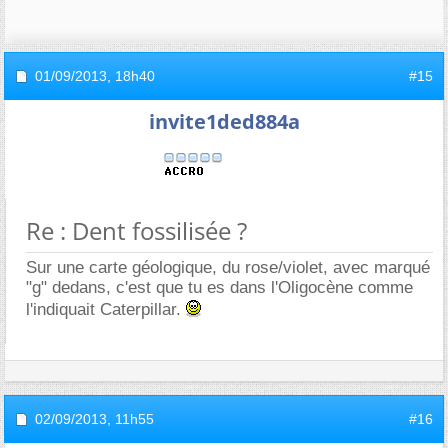
01/09/2013,
18h40
#15
invite1ded884a
Re : Dent fossilisée ?
Sur une carte géologique, du rose/violet, avec marqué
"g" dedans, c'est que tu es dans l'Oligocène comme
l'indiquait Caterpillar.
02/09/2013,
11h55
#16