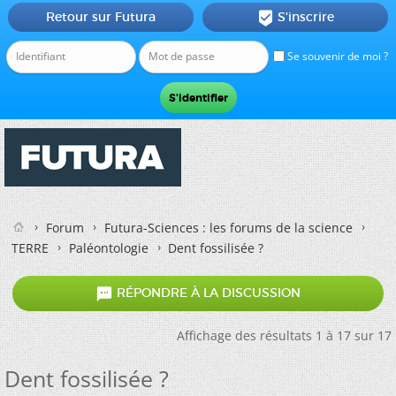
Retour sur Futura
S'inscrire

Se souvenir de moi ?
Forum
Futura-Sciences : les forums de la science
TERRE
Paléontologie
Dent fossilisée ?

RÉPONDRE À LA DISCUSSION
Affichage des résultats 1 à 17 sur 17
Dent fossilisée ?