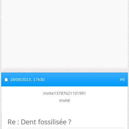
18/08/2013,
17h30
#9
invite13787621101991
Invité
Re : Dent fossilisée ?