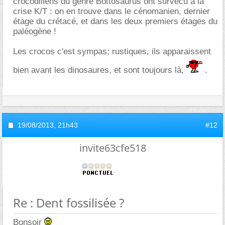
crocodiliens du genre Bottosaurus ont survécu à la
crise K/T : on en trouve dans le cénomanien, dernier
étage du crétacé, et dans les deux premiers étages du
paléogène !
Les crocos c'est sympas; rustiques, ils apparaissent
bien avant les dinosaures, et sont toujours là,
.
19/08/2013,
21h43
#12
invite63cfe518
Re : Dent fossilisée ?
Bonsoir