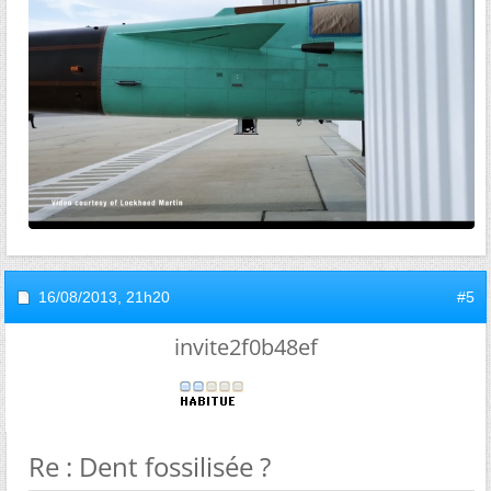
16/08/2013,
21h20
#5
invite2f0b48ef
Re : Dent fossilisée ?