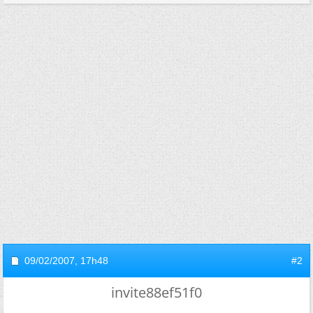
09/02/2007,
17h48
#2
invite88ef51f0