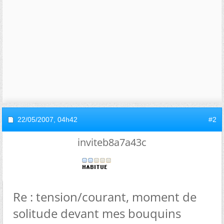
22/05/2007,
04h42
#2
inviteb8a7a43c
Re : tension/courant, moment de
solitude devant mes bouquins