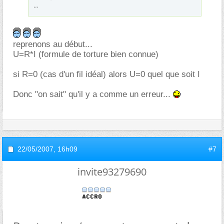
...
reprenons au début...
U=R*I (formule de torture bien connue)
si R=0 (cas d'un fil idéal) alors U=0 quel que soit I
Donc "on sait" qu'il y a comme un erreur...
22/05/2007,
16h09
#7
invite93279690