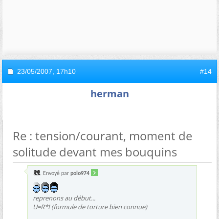
23/05/2007,
17h10
#14
herman
Re : tension/courant, moment de
solitude devant mes bouquins
Envoyé par
polo974
reprenons au début...
U=R*I (formule de torture bien connue)