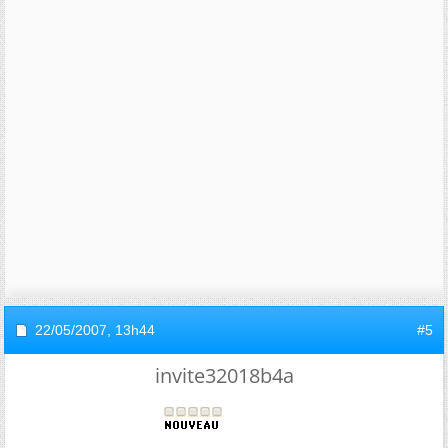
22/05/2007,
13h44
#5
invite32018b4a