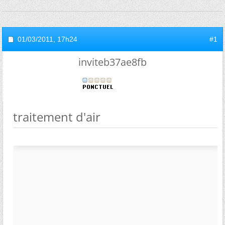
01/03/2011,
17h24
#1
inviteb37ae8fb
traitement d'air