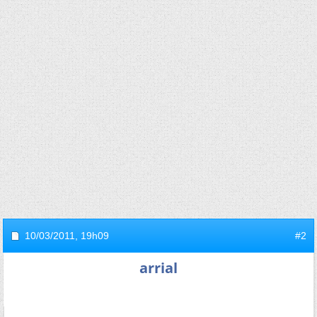
10/03/2011,
19h09
#2
arrial