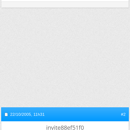
22/10/2005,
11h31
#2
invite88ef51f0