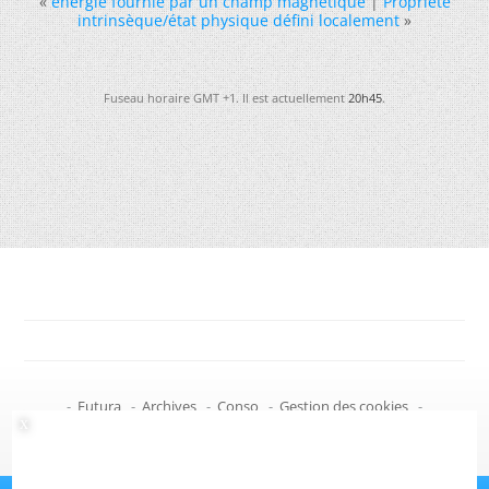
«
énergie fournie par un champ magnétique
|
Propriété
intrinsèque/état physique défini localement
»
Fuseau horaire GMT +1. Il est actuellement
20h45
.
-
Futura
-
Archives
-
Conso
-
Gestion des cookies
-
Politique de confidentialité
-
Haut de page