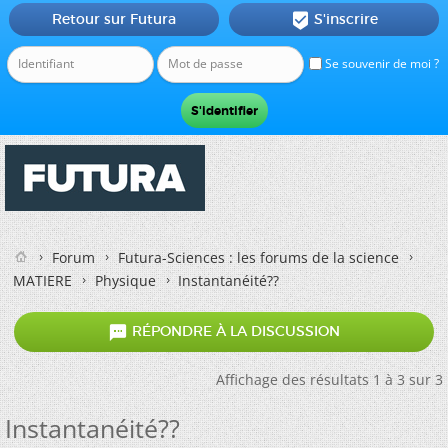
Retour sur Futura
S'inscrire

Se souvenir de moi ?
Forum
Futura-Sciences : les forums de la science
MATIERE
Physique
Instantanéité??

RÉPONDRE À LA DISCUSSION
Affichage des résultats 1 à 3 sur 3
Instantanéité??