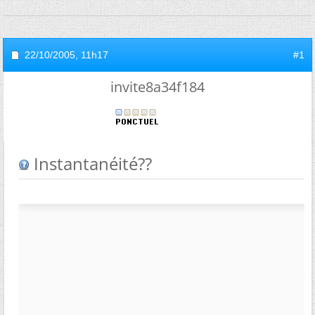
22/10/2005,
11h17
#1
invite8a34f184
Instantanéité??