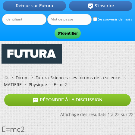
Retour sur Futura
S'inscrire

Se souvenir de moi ?
Forum
Futura-Sciences : les forums de la science
MATIERE
Physique
E=mc2

RÉPONDRE À LA DISCUSSION
Affichage des résultats 1 à 22 sur 22
E=mc2