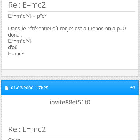
Re : E=mc2
E²=m²c^4 + p²c²
Dans le référentiel où l'objet est au repos on a p=0
donc :
E²=m²c^4
d'où
E=mc²
01/03/2006,
17h25
#3
invite88ef51f0
Re : E=mc2