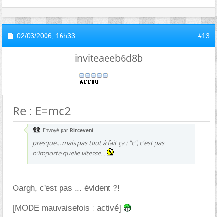
02/03/2006,
16h33
#13
inviteaeeb6d8b
Re : E=mc2
Envoyé par
Rincevent
presque... mais pas tout à fait ça : "c", c'est pas
n'importe quelle vitesse...
Oargh, c'est pas ... évident ?!
[MODE mauvaisefois : activé]