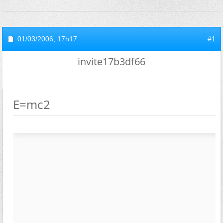
01/03/2006,
17h17
#1
invite17b3df66
E=mc2