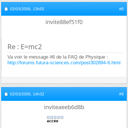
02/03/2006,
13h55
#8
invite88ef51f0
Re : E=mc2
Va voir le message #6 de la FAQ de Physique :
http://forums.futura-sciences.com/post302894-6.html
02/03/2006,
14h32
#9
inviteaeeb6d8b