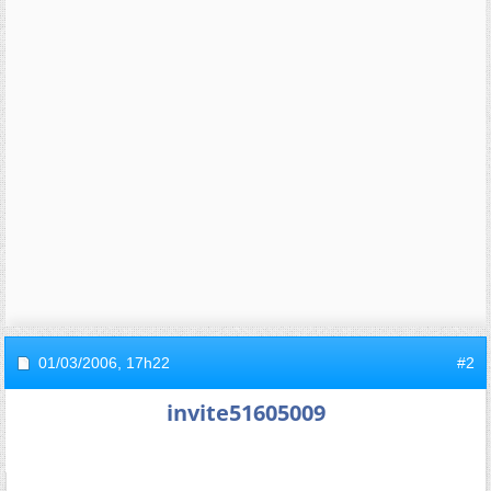
01/03/2006,
17h22
#2
invite51605009