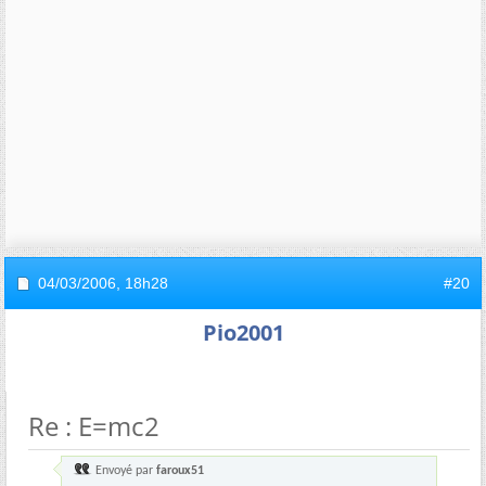
04/03/2006,
18h28
#20
Pio2001
Re : E=mc2
Envoyé par
faroux51