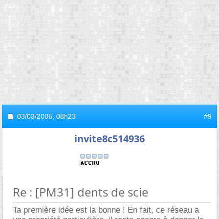
03/03/2006,
08h23
#9
invite8c514936
Re : [PM31] dents de scie
Ta première idée est la bonne ! En fait, ce réseau a