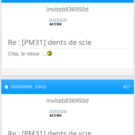
inviteb836950d
Re : [PM31] dents de scie
Chip, le retour ....
03/03/2006,
11h22
#17
inviteb836950d
Re : [PM31] dents de scie