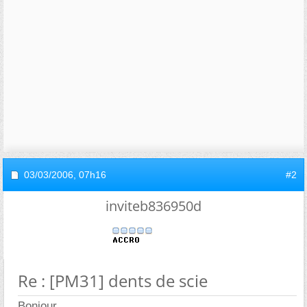
03/03/2006,
07h16
#2
inviteb836950d
Re : [PM31] dents de scie
Bonjour,