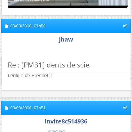
03/03/2006,
07h50
#5
jhaw
Re : [PM31] dents de scie
Lentille de Fresnel ?
03/03/2006,
07h51
#6
invite8c514936