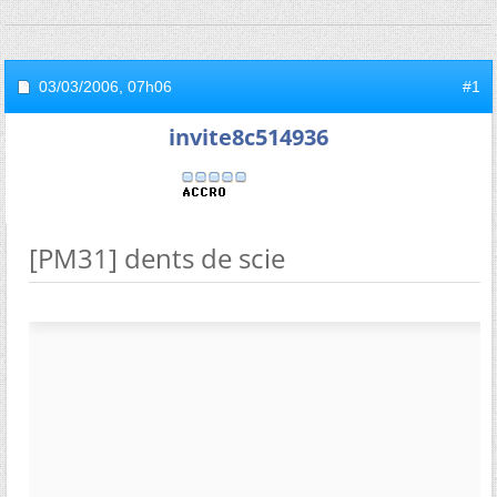
03/03/2006,
07h06
#1
invite8c514936
[PM31] dents de scie