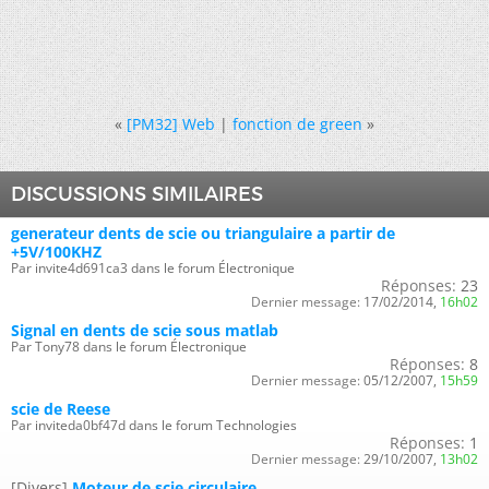
«
[PM32] Web
|
fonction de green
»
DISCUSSIONS SIMILAIRES
generateur dents de scie ou triangulaire a partir de
+5V/100KHZ
Par invite4d691ca3 dans le forum Électronique
Réponses:
23
Dernier message:
17/02/2014,
16h02
Signal en dents de scie sous matlab
Par Tony78 dans le forum Électronique
Réponses:
8
Dernier message:
05/12/2007,
15h59
scie de Reese
Par inviteda0bf47d dans le forum Technologies
Réponses:
1
Dernier message:
29/10/2007,
13h02
[Divers]
Moteur de scie circulaire