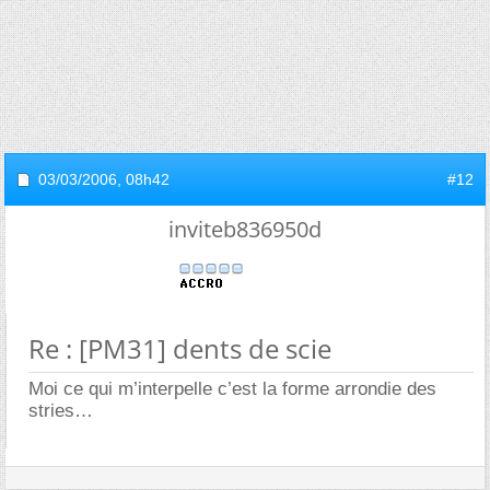
03/03/2006,
08h42
#12
inviteb836950d
Re : [PM31] dents de scie
Moi ce qui m’interpelle c’est la forme arrondie des
stries