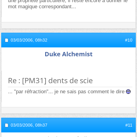
une propriété particulière, il reste encore à donner le
mot magique correspondant...
03/03/2006,
08h32
#10
Duke Alchemist
Re : [PM31] dents de scie
... "par réfraction"... je ne sais pas comment le dire
03/03/2006,
08h37
#11