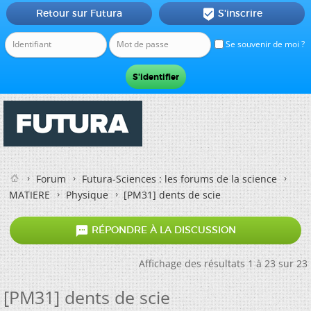
Retour sur Futura
S'inscrire

Se souvenir de moi ?
Forum
Futura-Sciences : les forums de la science
MATIERE
Physique
[PM31] dents de scie

RÉPONDRE À LA DISCUSSION
Affichage des résultats 1 à 23 sur 23
[PM31] dents de scie