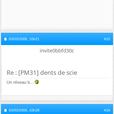
03/03/2006,
10h21
#15
invite0bbfd30c
Re : [PM31] dents de scie
Un réseau b...
03/03/2006,
10h28
#16