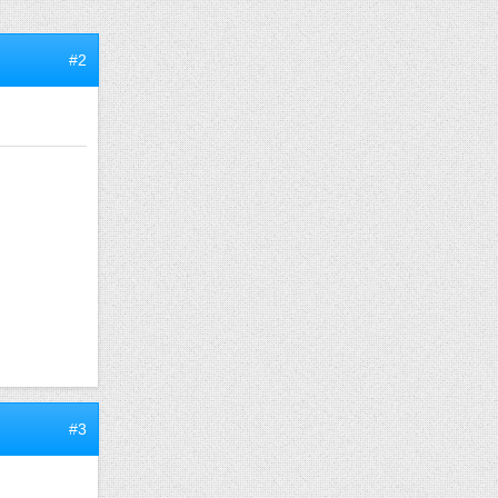
#2
#3