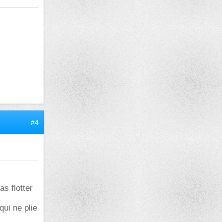
#4
s flotter
qui ne plie