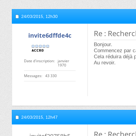
24/03/2015,
12h30
Re : Recher
invite6dffde4c
Bonjour.
Commencez par cal
Cela réduira déjà
Date d'inscription
janvier
Au revoir.
1970
Messages
43 330
24/03/2015,
12h47
Re : Recher