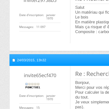
invitef29758b5
Salut
Un matériau qui flot
Date d'inscription
janvier
Le bois
1970
En matière plastiqu
Mais ça risque d' ê
Messages
11 097
Composite : carbo
24/03/2015,
13h32
Re : Recher
invite65ecf470
Bonjour,
Merci pour vos ré
Pour calculer la d
Date d'inscription
janvier
du tout.
1970
Je veux simplement
pas).
Messages
15