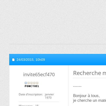
24/03/2015,
10h09
Recherche m
invite65ecf470
------
Date d'inscription
janvier
Bonjour à tous,
1970
je cherche un matér
Messages
15