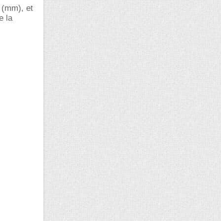
 (mm), et
e la