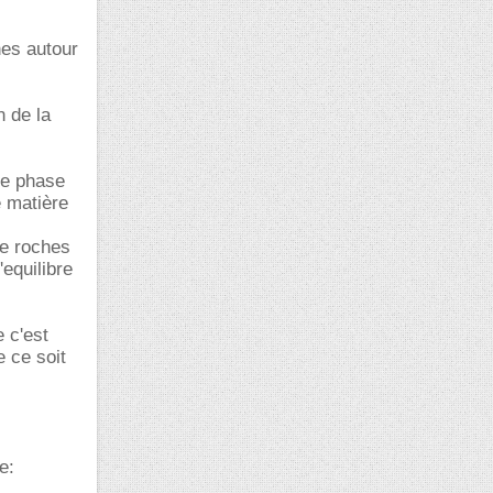
hes autour
n de la
ne phase
e matière
de roches
'equilibre
 c'est
e ce soit
e: