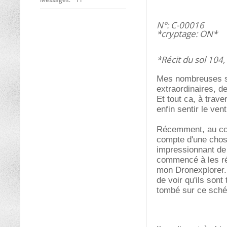
N°: C-00016
*cryptage: ON*
*Récit du sol 104
Mes nombreuses so
extraordinaires, d
Et tout ca, à trave
enfin sentir le ve
Récemment, au cou
compte d'une chose
impressionnant de 
commencé à les rép
mon Dronexplorer.
de voir qu'ils sont
tombé sur ce sch