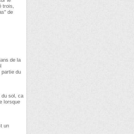
sur le
 trois,
bas" de
dans de la
l
partie du
n du sol, ca
ge lorsque
st un