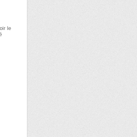
ir le
é