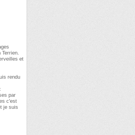
ages
 Terrien.
rveilles et
uis rendu
c
ses par
es c'est
t je suis