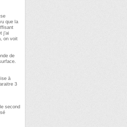
sse
vu que la
ffisant
 j'ai
, on voit
onde de
surface.
ise à
araitre 3
 le second
osé