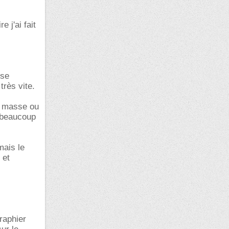
 j'ai fait
sse
très vite.
e masse ou
t beaucoup
mais le
 et
raphier