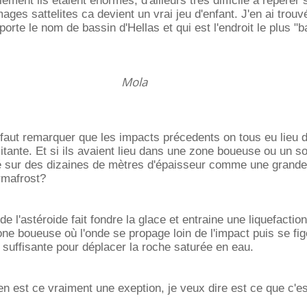
lement ils étaient énormes, d'ailleurs très difficile à repérer 
ages sattelites ca devient un vrai jeu d'enfant. J'en ai trouvé
porte le nom de bassin d'Hellas et qui est l'endroit le plus "
Mola
 faut remarquer que les impacts précedents on tous eu lieu 
itante. Et si ils avaient lieu dans une zone boueuse ou un so
 sur des dizaines de mètres d'épaisseur comme une grande 
rmafrost?
 de l'astéroide fait fondre la glace et entraine une liquefactio
one boueuse où l'onde se propage loin de l'impact puis se fi
s suffisante pour déplacer la roche saturée en eau.
en est ce vraiment une exeption, je veux dire est ce que c'e