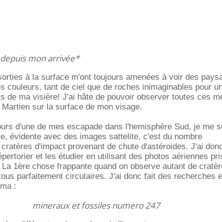
, depuis mon arrivée*
rties à la surface m'ont toujours amenées à voir des pays
es couleurs, tant de ciel que de roches inimaginables pour un
rs de ma visière! J'ai hâte de pouvoir observer toutes ces me
nt Martien sur la surface de mon visage.
rs d'une de mes escapade dans l'hemisphère Sud, je me s
, évidente avec des images sattelite, c'est du nombre
cratères d'impact provenant de chute d'astéroides. J'ai don
ertorier et les étudier en utilisant des photos aériennes pri
 La 1ère chose frappante quand on observe autant de cratèr
 tous parfaitement circulaires. J'ai donc fait des recherches e
éma :
mineraux et fossiles numero 247