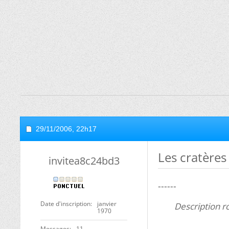
29/11/2006,
22h17
Les cratères
invitea8c24bd3
------
Date d'inscription
janvier
Description 
1970
Messages
11