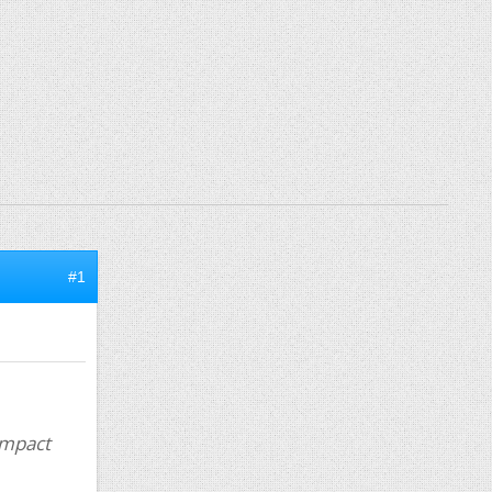
#1
impact