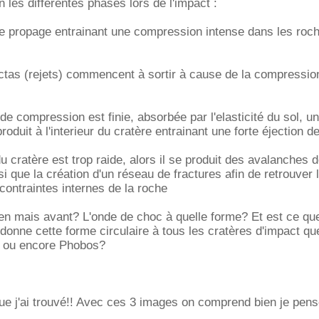
en les différentes phases lors de l'impact :
se propage entrainant une compression intense dans les roc
ctas (rejets) commencent à sortir à cause de la compressio
de compression est finie, absorbée par l'elasticité du sol, u
oduit à l'interieur du cratère entrainant une forte éjection d
u cratère est trop raide, alors il se produit des avalanches 
nsi que la création d'un réseau de fractures afin de retrouver l
contraintes internes de la roche
n mais avant? L'onde de choc à quelle forme? Et est ce que
 donne cette forme circulaire à tous les cratères d'impact qu
e ou encore Phobos?
que j'ai trouvé!! Avec ces 3 images on comprend bien je pens