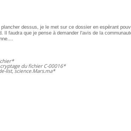
e plancher dessus, je le met sur ce dossier en espèrant pouvo
d. Il faudra que je pense à demander l'avis de la communaut
nne....
chier*
e cryptage du fichier C-00016*
de-list, science.Mars.ma*