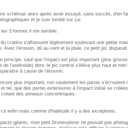
ns schémas alors après avoir essayé, sans succès, d'en faire
liographiques et je suis tombé sur ça:
n les 3 formes il me semble:
oi du cratère s'affaissent légérement soulevant une petite ma
 Avec l'érosion, dû au vent et la pluie, ce petit pic disparait 
 principe, sauf que l'impact est plus important (plus gross
e de l'astéroide) donc le pic central s'èlève plus haut et me
sparaitre à cause de l'érosion.
ncore plus important, non seulement les parois s'écroulent 
et tel, que des parois exterieures à l'impact initial se créées
i créant des anneaux concentriques.
rcit enfin mais comme d'habitude il y a des exceptions.
mpacts géants, mon petit Dronexplorer ne pouvait pas photog