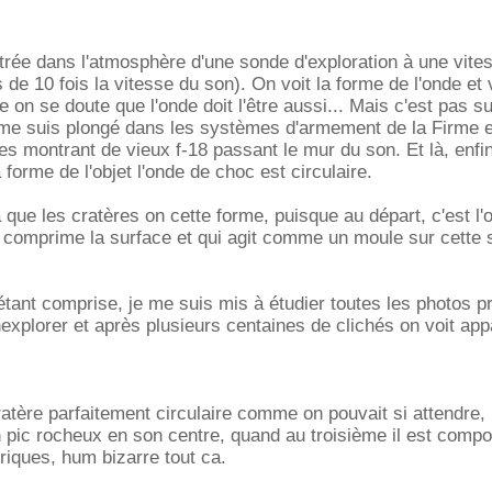
ntrée dans l'atmosphère d'une sonde d'exploration à une vite
de 10 fois la vitesse du son). On voit la forme de l'onde et 
e on se doute que l'onde doit l'être aussi... Mais c'est pas su
 me suis plongé dans les systèmes d'armement de la Firme et
s montrant de vieux f-18 passant le mur du son. Et là, enfin
 forme de l'objet l'onde de choc est circulaire.
 que les cratères on cette forme, puisque au départ, c'est l'
i comprime la surface et qui agit comme un moule sur cette 
tant comprise, je me suis mis à étudier toutes les photos pr
explorer et après plusieurs centaines de clichés on voit app
cratère parfaitement circulaire comme on pouvait si attendre,
un pic rocheux en son centre, quand au troisième il est comp
iques, hum bizarre tout ca.