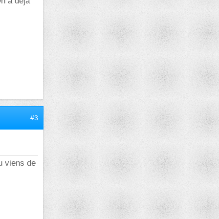
On a déjà
#3
u viens de