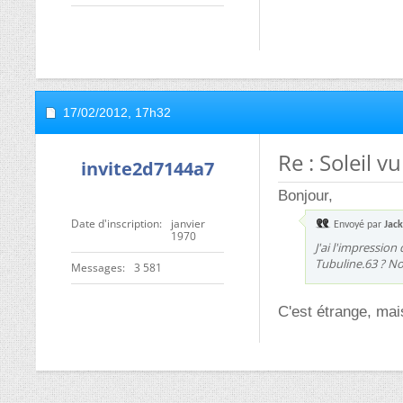
17/02/2012,
17h32
Re : Soleil v
invite2d7144a7
Bonjour,
Date d'inscription
janvier
Envoyé par
Jac
1970
J'ai l'impressio
Tubuline.63 ? No
Messages
3 581
C'est étrange, mais