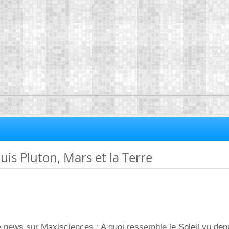
uis Pluton, Mars et la Terre
ne news sur Maxisciences : A quoi ressemble le Soleil vu dep