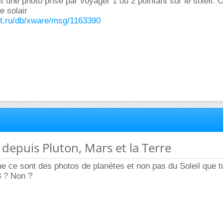
it une photo prise par voyager 1 ou 2 pointant sur le soleil. 
e solair
et.ru/db/xware/msg/1163390
u depuis Pluton, Mars et la Terre
que ce sont des photos de planètes et non pas du Soleil que t
3 ? Non ?