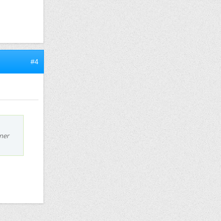
#4
nner