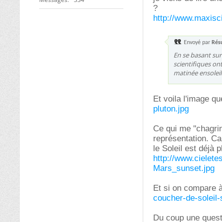
?
http://www.maxisc
Envoyé par
Résu
En se basant sur
scientifiques on
matinée ensoleil
Et voila l'image q
pluton.jpg
Ce qui me "chagrin
représentation. Ca
le Soleil est déjà p
http://www.cielete
Mars_sunset.jpg
Et si on compare à
coucher-de-soleil-
Du coup une questi