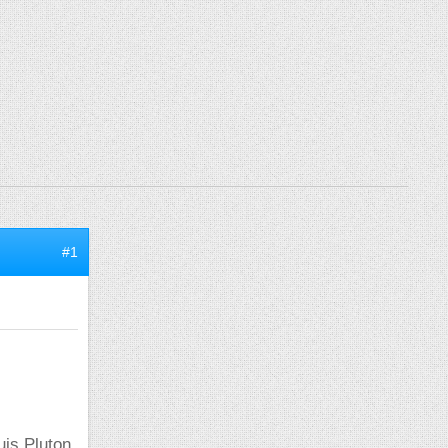
#1
uis Pluton