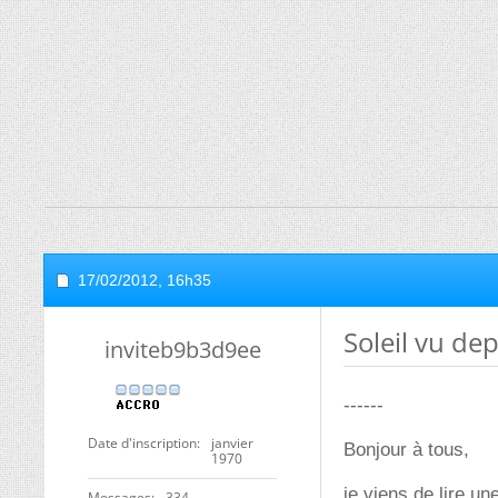
17/02/2012,
16h35
Soleil vu dep
inviteb9b3d9ee
------
Date d'inscription
janvier
Bonjour à tous,
1970
je viens de lire u
Messages
334