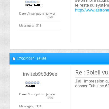
selon moi il faudra
le reste du systèm
http://www.astron
Date d'inscription
janvier
1970
Messages
313
17/02/2012,
16h56
Re : Soleil v
inviteb9b3d9ee
J'ai l'impression 
donner Tubuline.6
Date d'inscription
janvier
1970
Messages
334