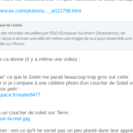
iences.com/pluton/a..._art21758.html
mé de l'article
 des données recueillies par l’ESO (European Southern Observatory), les
t réussi à donner une idée (et même une image) de ce à quoi ressemble une 
lée sur Pluton.
ue ca donne (il y a même une video) :
e" ce que le Soleil me parait beaucoup trop gros sur cette
r si je compare à une célèbre photo d'un coucher de Soleil 
lus petit :
space.fr/node/6477
 un coucher de soleil sur Terre :
sur-la-mer.jpg
on : est-ce qu'il ne serait pas un peu planté dans leur appré