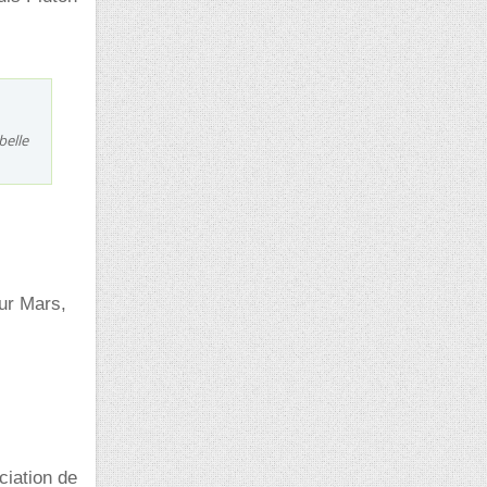
belle
sur Mars,
ciation de