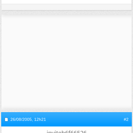
26/08/2005,
12h21
#2
inviteb6f66526