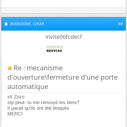
25/05/2008,
12h49
#8
invite06fcdecf
Re : mecanisme
d'ouverture\fermeture d'une porte
automatique
slt Zozo
stp peut- tu me renvoyé les liens?
Il parait qu'ils ont été bloqués
MERCI