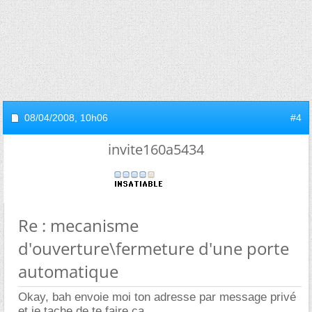
08/04/2008,
10h06
#4
invite160a5434
Re : mecanisme
d'ouverture\fermeture d'une porte
automatique
Okay, bah envoie moi ton adresse par message privé
et je tache de te faire ça.