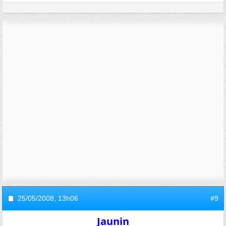
25/05/2008,
13h06
#9
Jaunin