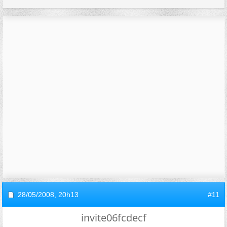
28/05/2008,
20h13
#11
invite06fcdecf