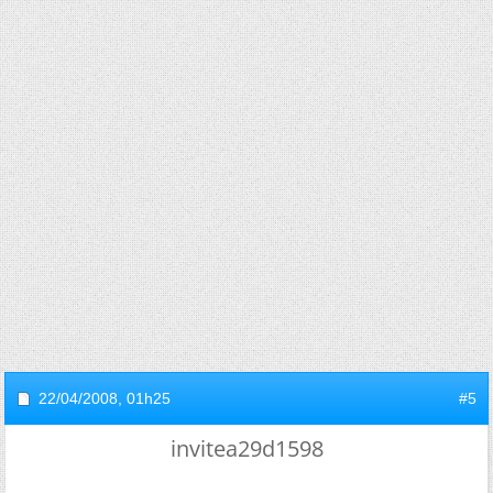
22/04/2008,
01h25
#5
invitea29d1598