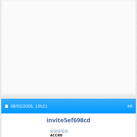
08/02/2005,
13h21
#8
invite5ef698cd