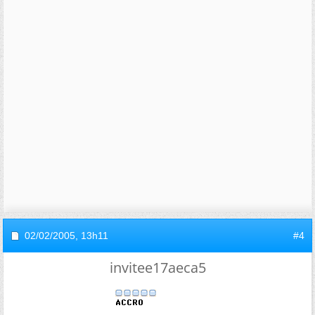
02/02/2005,
13h11
#4
invitee17aeca5