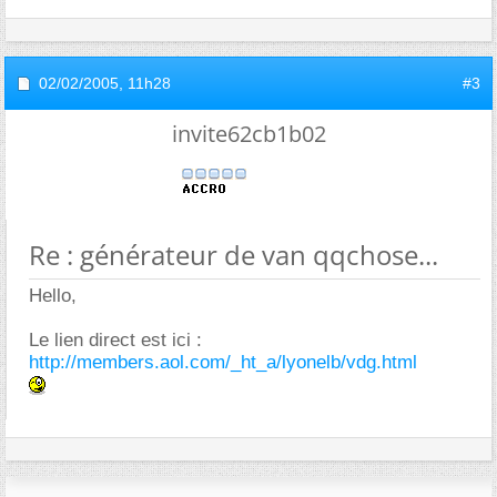
02/02/2005,
11h28
#3
invite62cb1b02
Re : générateur de van qqchose...
Hello,
Le lien direct est ici :
http://members.aol.com/_ht_a/lyonelb/vdg.html