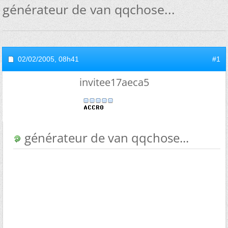
générateur de van qqchose...
02/02/2005,
08h41
#1
invitee17aeca5
générateur de van qqchose...