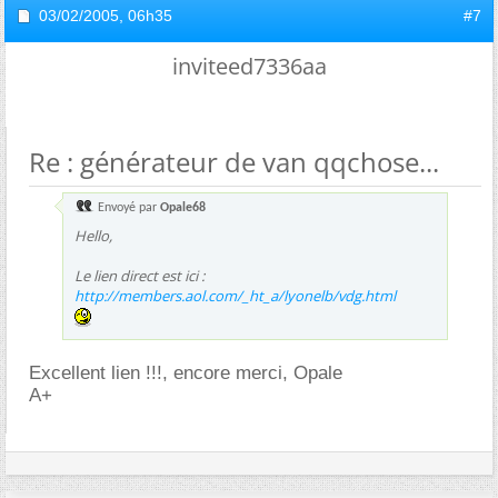
03/02/2005,
06h35
#7
inviteed7336aa
Re : générateur de van qqchose...
Envoyé par
Opale68
Hello,
Le lien direct est ici :
http://members.aol.com/_ht_a/lyonelb/vdg.html
Excellent lien !!!, encore merci, Opale
A+