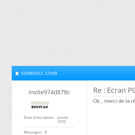
01/08/2012,
17h09
Re : Ecran P
invite974d878c
Ok , merci de ta 
Date d'inscription
janvier
1970
Messages
8