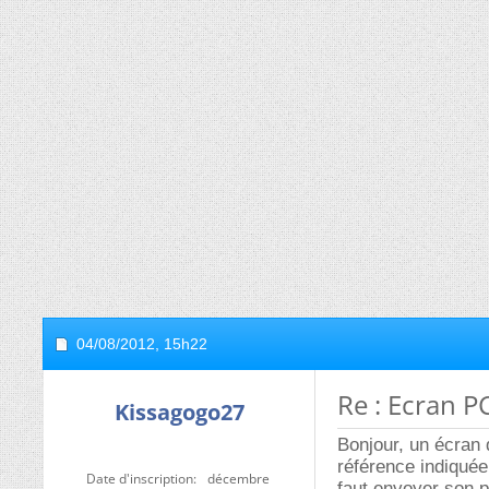
04/08/2012,
15h22
Re : Ecran P
Kissagogo27
Bonjour, un écran
référence indiquée
Date d'inscription
décembre
faut envoyer son po