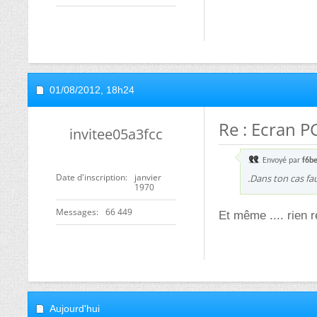
01/08/2012,
18h24
Re : Ecran P
invitee05a3fcc
Envoyé par
f6b
Date d'inscription
janvier
.Dans ton cas fa
1970
Messages
66 449
Et même .... rien 
Aujourd'hui