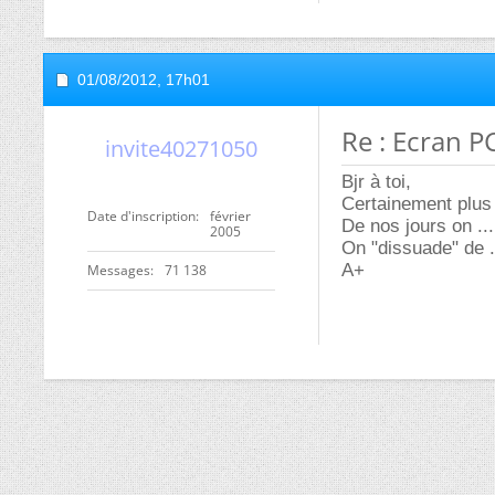
01/08/2012,
17h01
Re : Ecran P
invite40271050
Bjr à toi,
Certainement plus 
Date d'inscription
février
De nos jours on ...
2005
On "dissuade" de .
A+
Messages
71 138