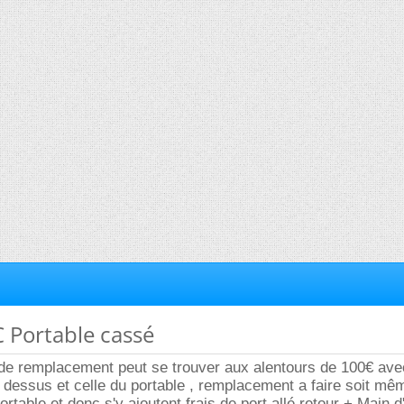
C Portable cassé
 de remplacement peut se trouver aux alentours de 100€ ave
 dessus et celle du portable , remplacement a faire soit mêm
rtable et donc s'y ajoutent frais de port allé retour + Main 