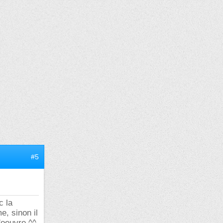
#5
c la
e, sinon il
d'oeuvre ^^