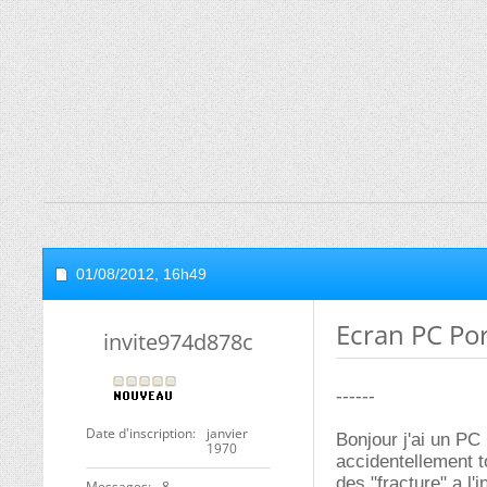
01/08/2012,
16h49
Ecran PC Por
invite974d878c
------
Date d'inscription
janvier
Bonjour j'ai un PC
1970
accidentellement to
des "fracture" a l'
Messages
8