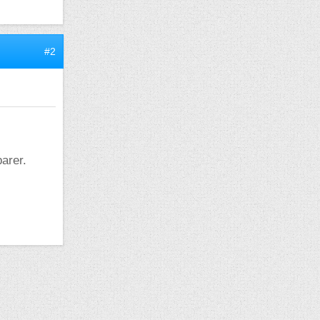
#2
arer.