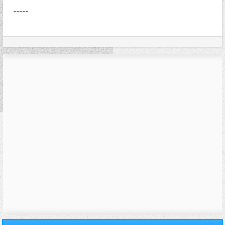
-----