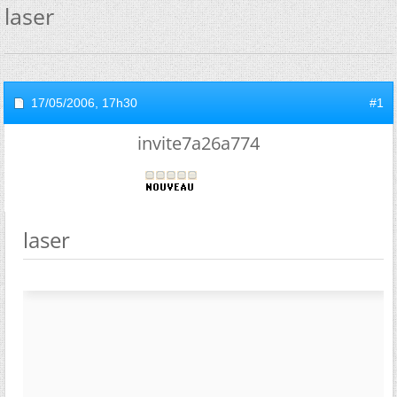
laser
17/05/2006,
17h30
#1
invite7a26a774
laser