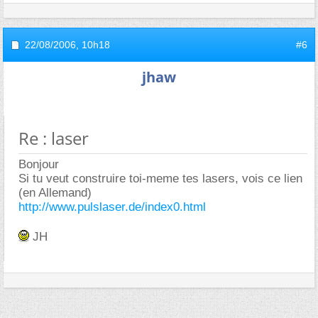
22/08/2006,
10h18
#6
jhaw
Re : laser
Bonjour
Si tu veut construire toi-meme tes lasers, vois ce lien
(en Allemand)
http://www.pulslaser.de/index0.html
JH