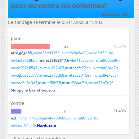
pour ou contre les éoliennes?
Votants
28
.
Ce sondage se termine le
05/11/2006
à
15h03
pour
78,57%
22
airv
gégé85
invite25dd3355
invite2c9a6487
invite2cf591de
invite38e68b65
invite38f62917
invite41ccbca6
invite86dba867
invite997e6547
invitea1f82b23
inviteacfe22ee
inviteba0c4a7b
invitebdaccd77
invitec2a58db8
invitec53015e8
invited9e7c5c7
invitee3e3c0a3
inviteef58f7ff
invitef83aaf16
invitef87b7d1f
Skippy le Grand Gourou
contre
21,43%
6
azt
invite177d26fd
invite7bd66825
invite88096103
inviteac94c5fe
Narduccio
Sondage à choix multiple