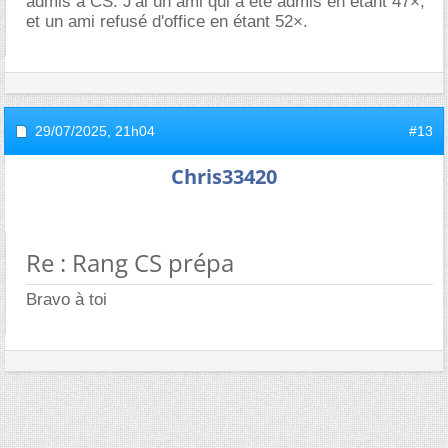
admis à CS. J'ai un ami qui a été admis en étant 47×,
et un ami refusé d'office en étant 52×.
29/07/2025,
21h04
#13
Chris33420
Re : Rang CS prépa
Bravo à toi