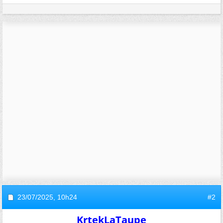
23/07/2025,
10h24
#2
KrtekLaTaupe