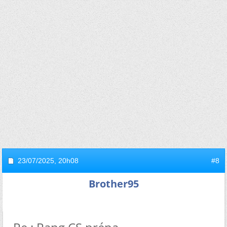
23/07/2025,
20h08
#8
Brother95