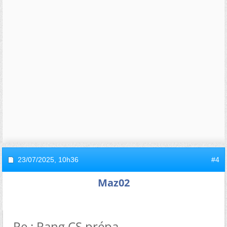
23/07/2025,
10h36
#4
Maz02
Re : Rang CS prépa