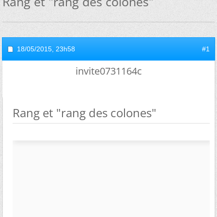
Rang et "rang des colones"
18/05/2015,
23h58
#1
invite0731164c
Rang et "rang des colones"