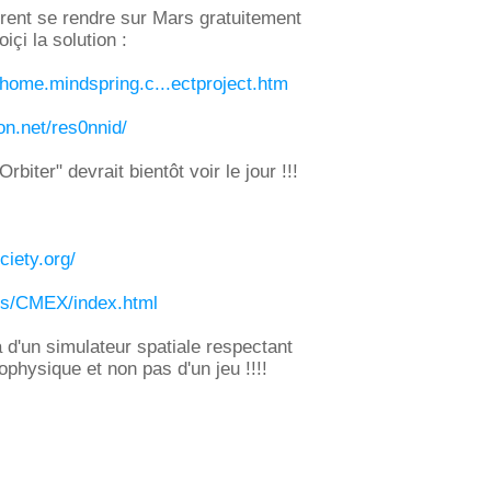
rent se rendre sur Mars gratuitement
içi la solution :
.home.mindspring.c...ectproject.htm
on.net/res0nnid/
rbiter" devrait bientôt voir le jour !!!
iety.org/
us/CMEX/index.html
 là d'un simulateur spatiale respectant
rophysique et non pas d'un jeu !!!!