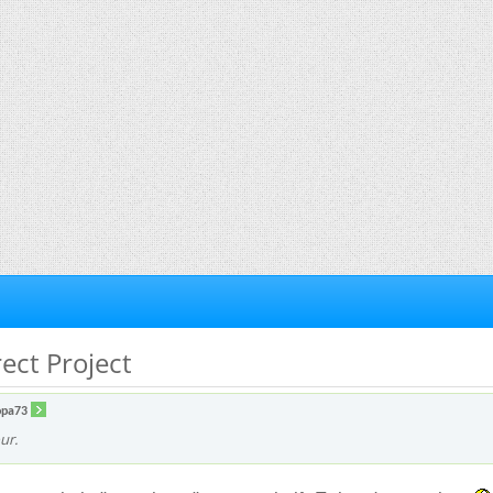
rect Project
opa73
ur.