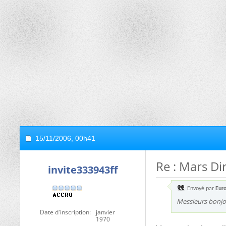
15/11/2006,
00h41
Re : Mars Di
invite333943ff
Envoyé par
Eur
Messieurs bonjo
Date d'inscription
janvier
1970