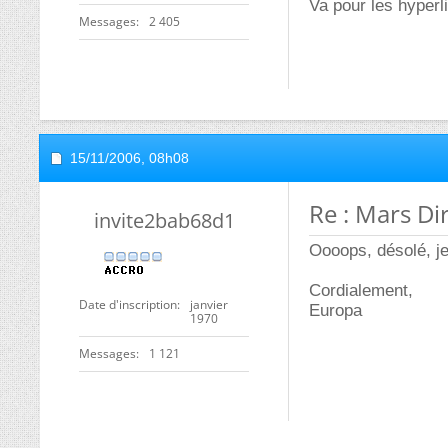
Va pour les hyperl
Messages
2 405
15/11/2006,
08h08
Re : Mars Di
invite2bab68d1
Oooops, désolé, j
Cordialement,
Date d'inscription
janvier
Europa
1970
Messages
1 121