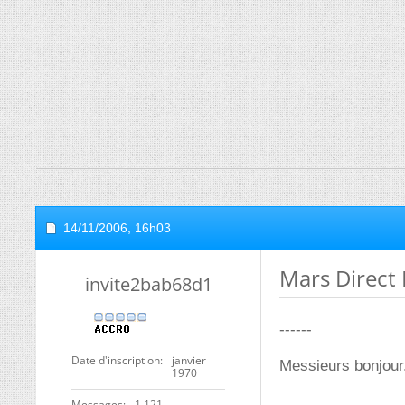
14/11/2006,
16h03
Mars Direct 
invite2bab68d1
------
Date d'inscription
janvier
Messieurs bonjour
1970
Messages
1 121