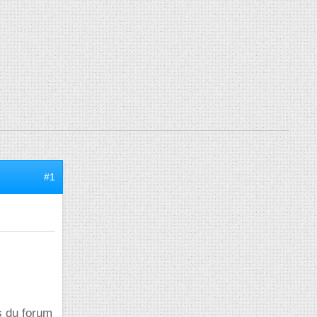
#1
s du forum