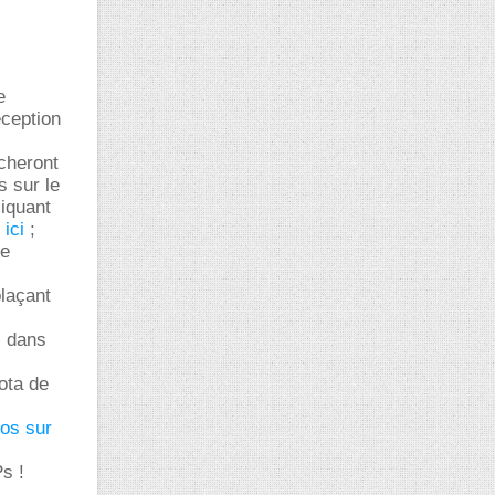
e
éception
icheront
s sur le
liquant
m
ici
;
de
laçant
s dans
ota de
fos sur
s !