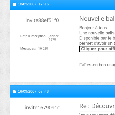
10/03/2007,
12h16
Nouvelle bal
invite88ef51f0
Bonjour à tous
Une nouvelle balise
Date d'inscription
janvier
Disponible par le 
1970
permet d'avoir un t
Messages
16 020
Cliquez pour aff
Faîtes-en bon usag
16/09/2007,
07h48
Re : Découv
invite1679091c