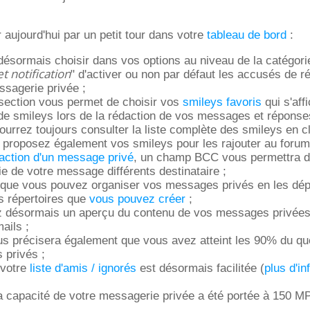
ujourd'hui par un petit tour dans votre
tableau de bord
:
ésormais choisir dans vos options au niveau de la catégori
t notification
" d'activer ou non par défaut les accusés de r
ssagerie privée ;
section vous permet de choisir vos
smileys favoris
qui s'aff
 de smileys lors de la rédaction de vos messages et réponse
urrez toujours consulter la liste complète des smileys en c
) ; proposez également vos smileys pour les rajouter au foru
action d'un message privé
, un champ BCC vous permettra 
e de votre message différents destinataire ;
 que vous pouvez organiser vos messages privés en les dép
ts répertoires que
vous pouvez créer
;
z désormais un aperçu du contenu de vos messages privée
ails ;
us précisera également que vous avez atteint les 90% du qu
 privés ;
 votre
liste d'amis / ignorés
est désormais facilitée (
plus d'in
 la capacité de votre messagerie privée a été portée à 150 MP