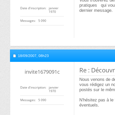
Vous trouverez dé
pratiques
qui vou
Date d'inscription
janvier
dernier message.
1970
Messages
5 090
18/09/2007,
08h23
Re : Découv
invite1679091c
Nous venons de dé
vous rédigez un no
Date d'inscription
janvier
postés sur le mêm
1970
N'hésitez pas à le
Messages
5 090
éventuels.