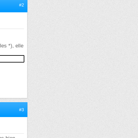
#2
es *), elle
#3