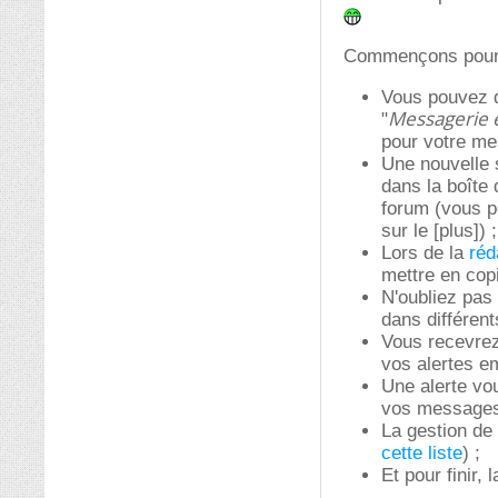
Commençons pour a
Vous pouvez d
Messagerie e
"
pour votre me
Une nouvelle 
dans la boîte
forum (vous po
sur le [plus]
Lors de la
réd
mettre en copi
N'oubliez pas
dans différen
Vous recevre
vos alertes em
Une alerte vo
vos messages
La gestion de
cette liste
) ;
Et pour finir,