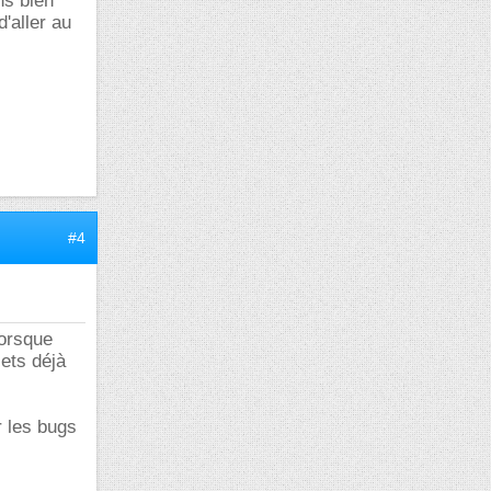
ns bien
'aller au
#4
lorsque
ets déjà
r les bugs