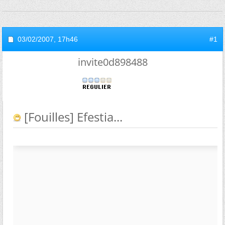
03/02/2007,
17h46
#1
invite0d898488
[Fouilles] Efestia...