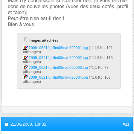
Mais n'y connaissant strictement rien, je vous envoie
donc de nouvelles photos (vues des deux cotés, profil
et talon);
Peut-être n'en est-il rien!!
Bien à vous
Images attachées
2009_0621fujifilm08mai-090001.jpg‎
(111,9 Ko, 191
affichages)
2009_0621fujifilm08mai-090002.jpg‎
(111,3 Ko, 115
affichages)
2009_0621fujifilm08mai-090003.jpg‎
(71,1 Ko, 77
affichages)
2009_0621fujifilm08mai-090004.jpg‎
(71,6 Ko, 108
affichages)
21/06/2009,
13h32
#11