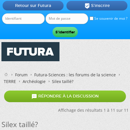
Retour sur Futura
S'inscrire

Se souvenir de moi ?
Forum
Futura-Sciences : les forums de la science
TERRE
Archéologie
Silex taillé?

RÉPONDRE À LA DISCUSSION
Affichage des résultats 1 à 11 sur 11
Silex taillé?