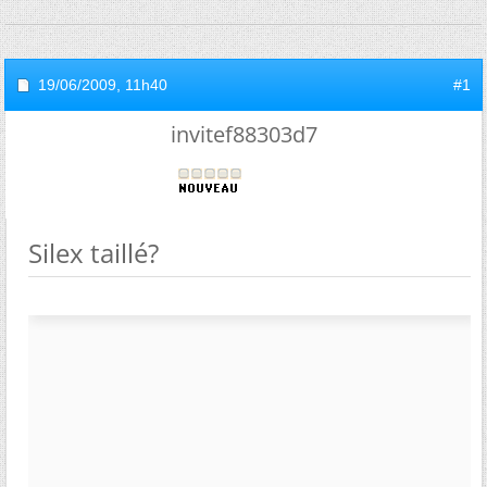
19/06/2009,
11h40
#1
invitef88303d7
Silex taillé?