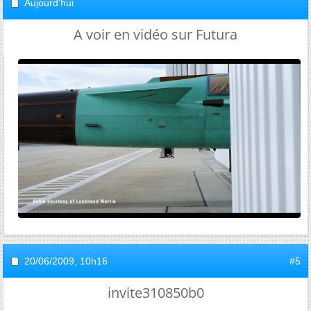
Aujourd'hui
A voir en vidéo sur Futura
20/06/2009,
10h16
#5
invite310850b0