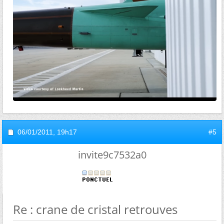
06/01/2011,
19h17
#5
invite9c7532a0
Re : crane de cristal retrouves