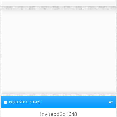
06/01/2011,
19h05
#2
invitebd2b1648