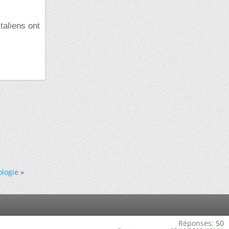
taliens ont
logie
»
Réponses:
50