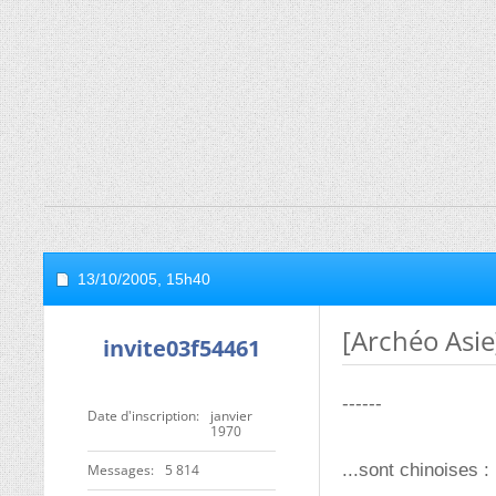
13/10/2005,
15h40
[Archéo Asie
invite03f54461
------
Date d'inscription
janvier
1970
...sont chinoises :
Messages
5 814