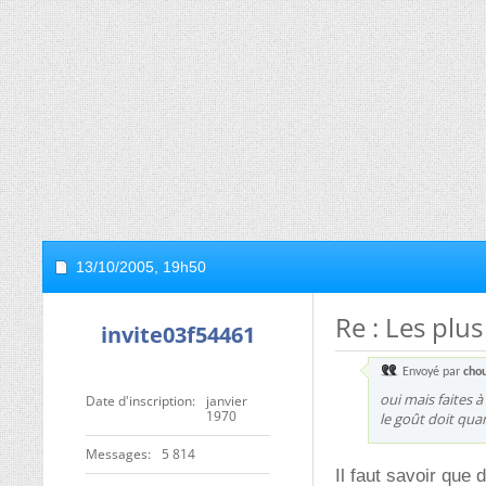
13/10/2005,
19h50
Re : Les plu
invite03f54461
Envoyé par
cho
oui mais faites à
Date d'inscription
janvier
1970
le goût doit qua
Messages
5 814
Il faut savoir que