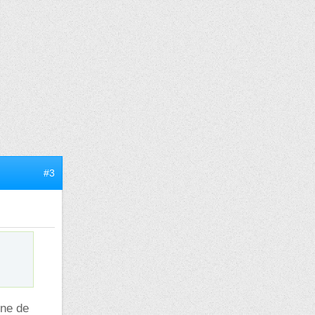
#3
ine de