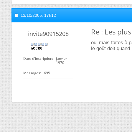
13/10/2005,
17h12
Re : Les plu
invite90915208
oui mais faites à p
le goût doit quand
Date d'inscription
janvier
1970
Messages
695