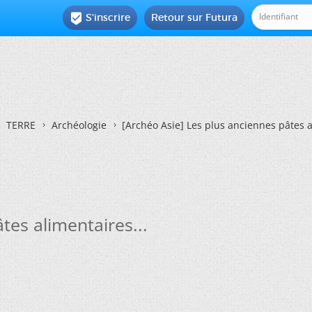
S'inscrire
Retour sur Futura

TERRE
Archéologie
[Archéo Asie] Les plus anciennes pâtes a
tes alimentaires...