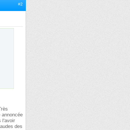
#2
Très
ce annoncée
l'avoir
chaudes des