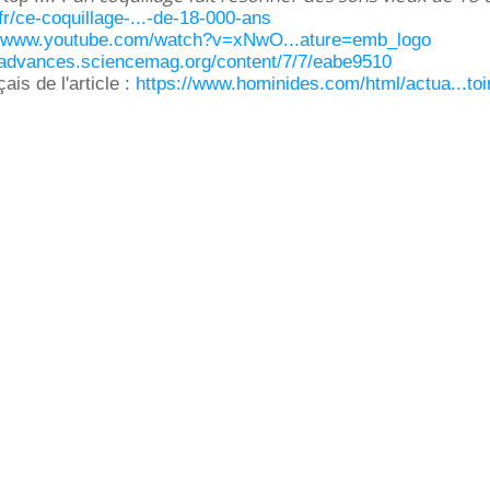
fr/ce-coquillage-...-de-18-000-ans
//www.youtube.com/watch?v=xNwO...ature=emb_logo
//advances.sciencemag.org/content/7/7/eabe9510
is de l'article :
https://www.hominides.com/html/actua...toi