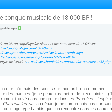
une conque musicale de 18 000 BP !
lippedelimoges
top !!!! :
un coquillage fait résonner des sons vieux de 18 000 ans
-
r/fr/ce-coquillage-...-de-18-000-ans
s://www.youtube.com/watch?v=xNwO...ature=emb_logo
://advances.sciencemag.org/content/7/7/eabe9510
çais de l'article :
https://www.hominides.com/html/actua...toire-1452.php
 vu cette info mais des soucis sur mon ordi, en ce moment,
re des manipes (je ne peux plus mettre de pièce jointe ...) 
nstrument trouvé dans une grotte dans les Pyrénées. L'espè
Charonia lampas
un
au départ je ne comprenais pas car sans 
n coquillage type Lambis que l'on rencontre dans les eaux 