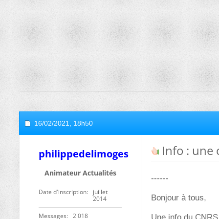
16/02/2021,
18h50
Info : une
philippedelimoges
Animateur Actualités
------
Date d'inscription
juillet
Bonjour à tous,
2014
Messages
2 018
Une info du CNRS t