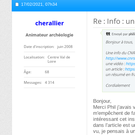
17/02/2021,
07h34
Re : Info : 
cherallier
Animateur archéologie
Envoyé par
phi
Bonjour à tous,
Date d'inscription
juin 2008
Une info du CNRS 
Localisation
Centre Val de
http://www.cnrs.f
Loire
une vidéo :
http
un article :
https
ge
68
un résumé en fran
Messages
4 314
Cordialement
Bonjour,
Merci Phil j'avais
m'empêchent de fai
intéressant cet i
dans l'article est 
vu, je pensais à u