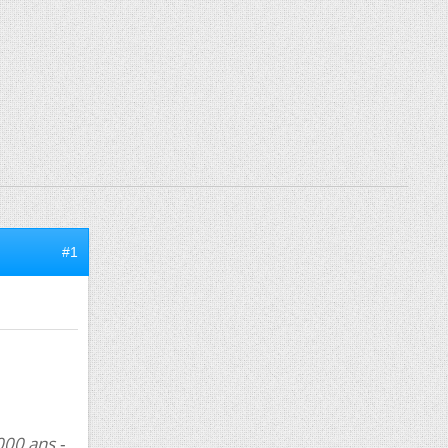
#1
 000 ans
-