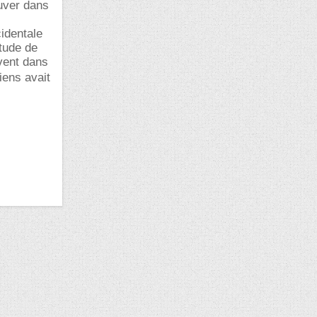
ouver dans
identale
itude de
vent dans
ens avait