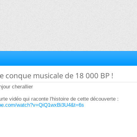
une conque musicale de 18 000 BP !
jour cherallier
urte vidéo qui raconte l'histoire de cette découverte :
ube.com/watch?v=QiQ1wxBi3U4&t=6s