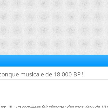
 conque musicale de 18 000 BP !
un coquillage fait résonner des sons vieux de 18
op !!!! :