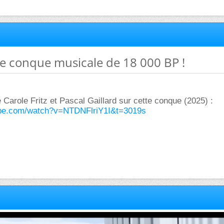
une conque musicale de 18 000 BP !
Carole Fritz et Pascal Gaillard sur cette conque (2025) :
ube.com/watch?v=NTDNFlriY1I&t=3019s