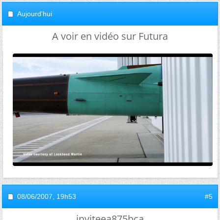
Aujourd'hui
A voir en vidéo sur Futura
08/06/2007,
19h53
#5
inviteea875bca