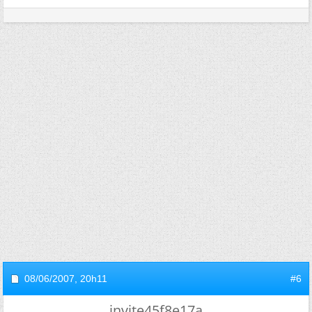
08/06/2007,
20h11
#6
invite45f8e17a