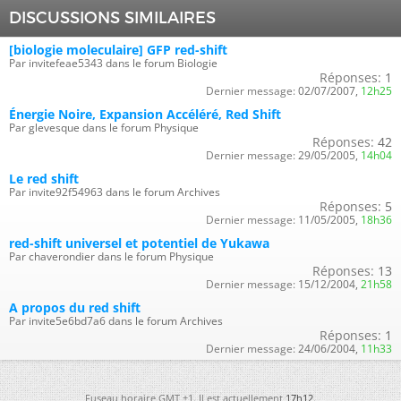
DISCUSSIONS SIMILAIRES
[biologie moleculaire] GFP red-shift
Par invitefeae5343 dans le forum Biologie
Réponses:
1
Dernier message:
02/07/2007,
12h25
Énergie Noire, Expansion Accéléré, Red Shift
Par glevesque dans le forum Physique
Réponses:
42
Dernier message:
29/05/2005,
14h04
Le red shift
Par invite92f54963 dans le forum Archives
Réponses:
5
Dernier message:
11/05/2005,
18h36
red-shift universel et potentiel de Yukawa
Par chaverondier dans le forum Physique
Réponses:
13
Dernier message:
15/12/2004,
21h58
A propos du red shift
Par invite5e6bd7a6 dans le forum Archives
Réponses:
1
Dernier message:
24/06/2004,
11h33
Fuseau horaire GMT +1. Il est actuellement
17h12
.