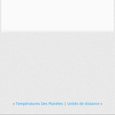
«
Températures Des Planètes
|
Unités de distance
»