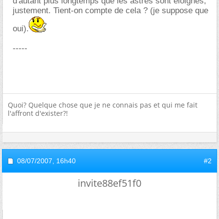
d'autant plus longtemps que les astres sont éloignés,
justement. Tient-on compte de cela ? (je suppose que
oui).
-----
Quoi? Quelque chose que je ne connais pas et qui me fait
l'affront d'exister?!
08/07/2007,
16h40
#2
invite88ef51f0