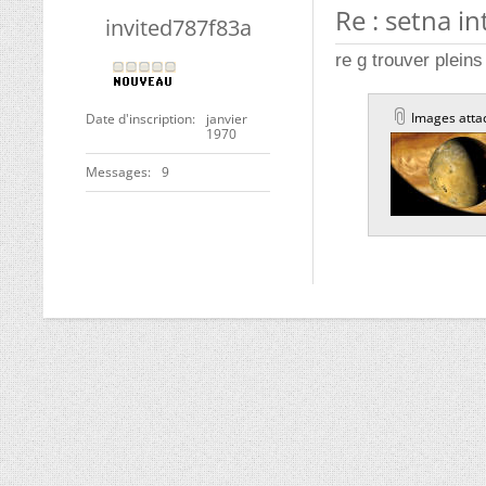
Re : setna i
invited787f83a
re g trouver plein
Images atta
Date d'inscription
janvier
1970
Messages
9