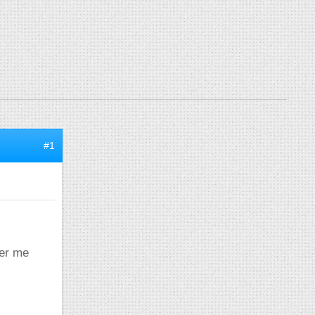
#1
ver me