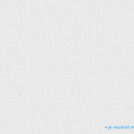
«
je voudrait 