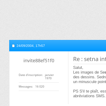
24/09/2004,
17h57
Re : setna i
invite88ef51f0
Salut,
Les images de Se
Date d'inscription
janvier
des dessins. Sedna
1970
un minuscule point
Messages
16 020
PS S'il te plaît, e
abréviations SMS.