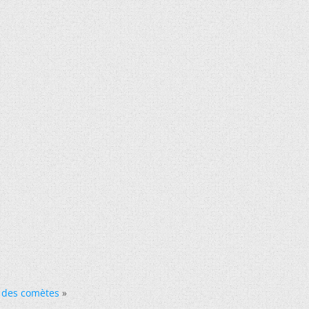
s des comètes
»