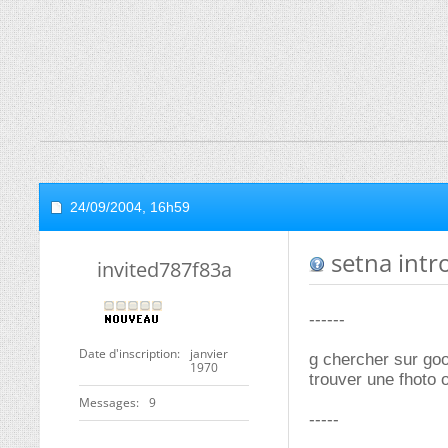
24/09/2004,
16h59
setna intr
invited787f83a
------
Date d'inscription
janvier
g chercher sur goo
1970
trouver une fhoto 
Messages
9
-----