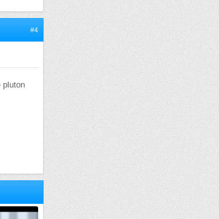
#4
e pluton