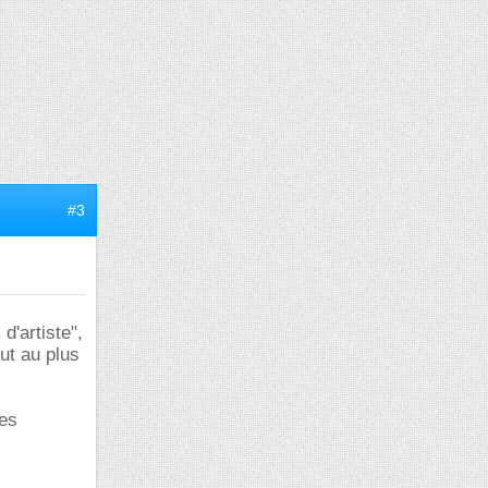
#3
d'artiste",
ut au plus
les