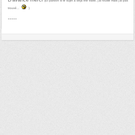
(Et pardon si le sujet à déjà été traité, j'ai fouillé mais j'ai pas
trouvé...
)
-----