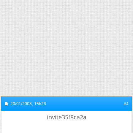
20/01/2008,
15h23
#4
invite35f8ca2a