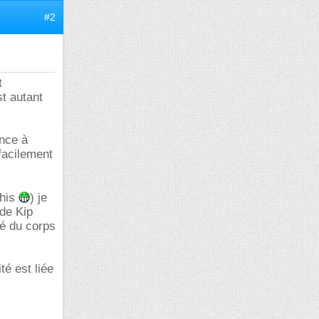
#2
t
t autant
ance à
facilement
chis
) je
 de Kip
té du corps
té est liée