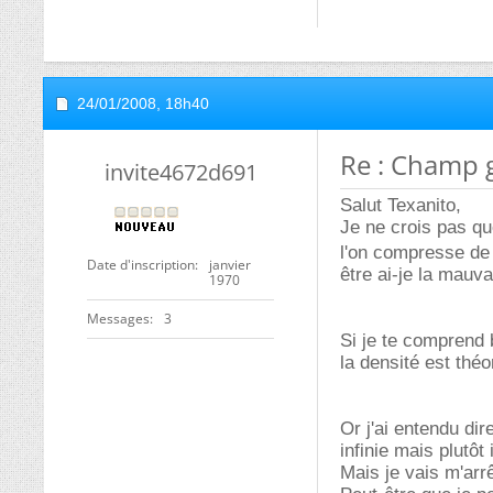
24/01/2008,
18h40
Re : Champ g
invite4672d691
Salut Texanito,
Je ne crois pas qu
l'on compresse de l
Date d'inscription
janvier
être ai-je la mauv
1970
Messages
3
Si je te comprend 
la densité est thé
Or j'ai entendu di
infinie mais plutôt
Mais je vais m'arrê