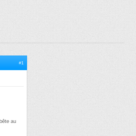
#1
 bête au