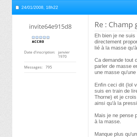
24/01/2008,
18h22
Re : Champ g
invite64e915d8
Eh bien je ne suis
directement propor
lié à la masse qu'à
Date d'inscription
janvier
1970
Ca demande tout de
parler de masse en
Messages
795
une masse qu'une 
Enfin ceci dit (lol
suis en train de li
Thorne) et je croi
ainsi qu'à la press
Mais je ne pense p
à la masse.
Manque plus qu'un