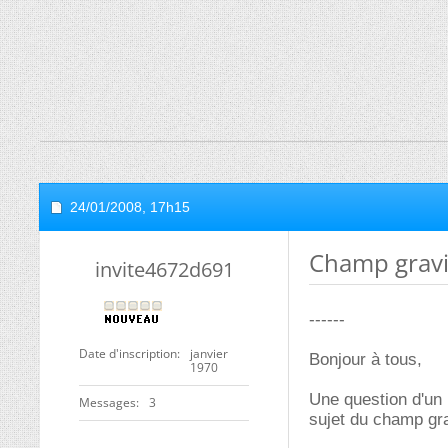
24/01/2008,
17h15
Champ gravi
invite4672d691
------
Date d'inscription
janvier
Bonjour à tous,
1970
Une question d'un 
Messages
3
sujet du champ gra