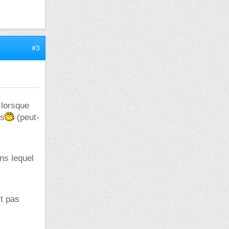
#3
 lorsque
is
(peut-
ns lequel
st pas