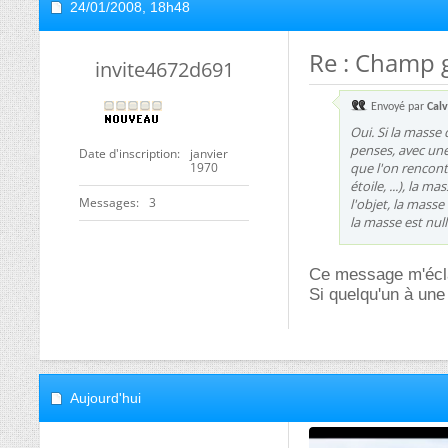
24/01/2008,
18h48
Re : Champ g
invite4672d691
Envoyé par
Calv
Oui. Si la masse 
penses, avec une 
Date d'inscription
janvier
1970
que l'on rencont
étoile, ...), la 
Messages
3
l'objet, la mass
la masse est null
Ce message m'éclai
Si quelqu'un à une
Aujourd'hui