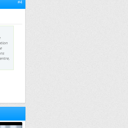
#4
e
ation
e
ans
entre,