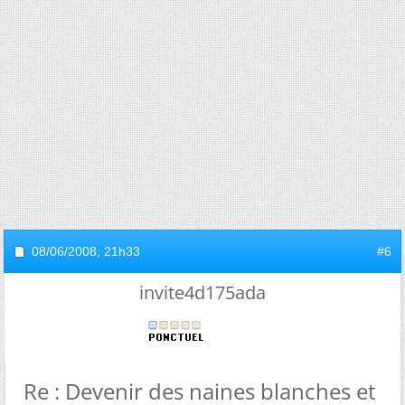
08/06/2008,
21h33
#6
invite4d175ada
Re : Devenir des naines blanches et