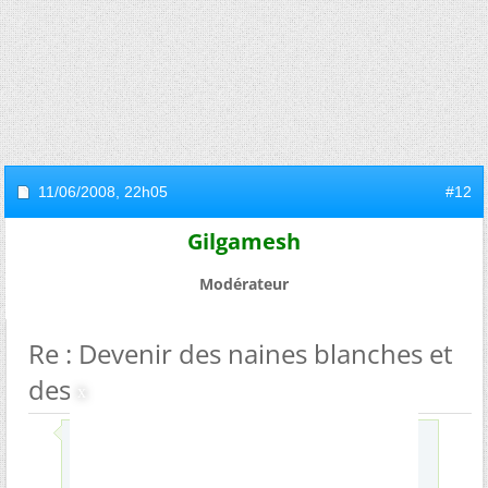
11/06/2008,
22h05
#12
Gilgamesh
Modérateur
Re : Devenir des naines blanches et
des étoiles à neutrons
Envoyé par
Rincevent
salut,