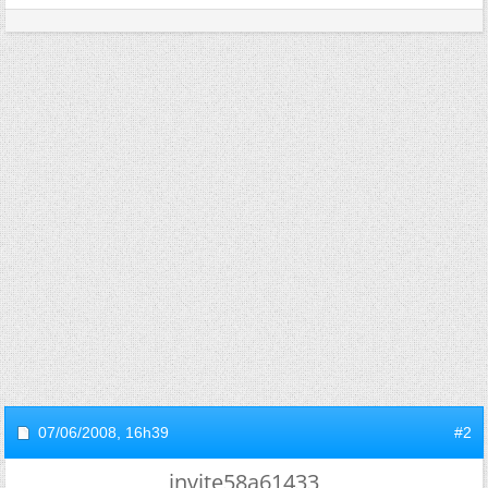
07/06/2008,
16h39
#2
invite58a61433