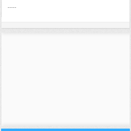
-----