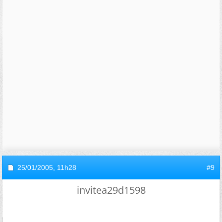
25/01/2005,
11h28
#9
invitea29d1598