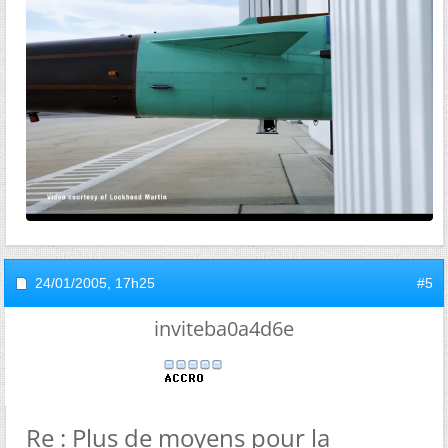
24/01/2005,
17h25
#5
inviteba0a4d6e
Re : Plus de moyens pour la