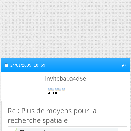
24/01/2005,
18h59
#7
inviteba0a4d6e
Re : Plus de moyens pour la
recherche spatiale