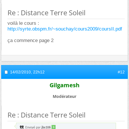
Re : Distance Terre Soleil
voilà le cours :
http://syrte.obspm.fr/~souchay/cours2009/coursII.pdf
ça commence page 2
14/02/2010,
22h12
#12
Gilgamesh
Modérateur
Re : Distance Terre Soleil
Envoyé par
jbs106