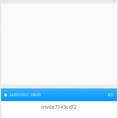
14/02/2010,
18h20
#11
invite71e3cdf2