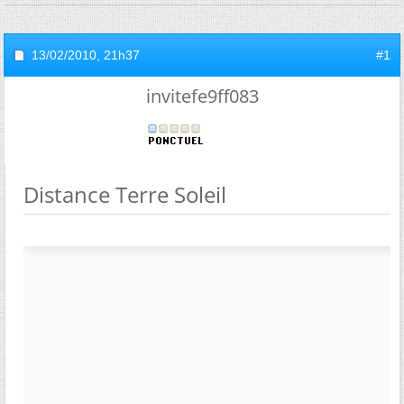
13/02/2010,
21h37
#1
invitefe9ff083
Distance Terre Soleil