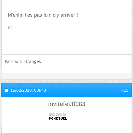
M'enfin t'es pas loin d'y arriver !
a+
Parcours Etranges
15/02/2010,
08h40
#15
invitefe9ff083