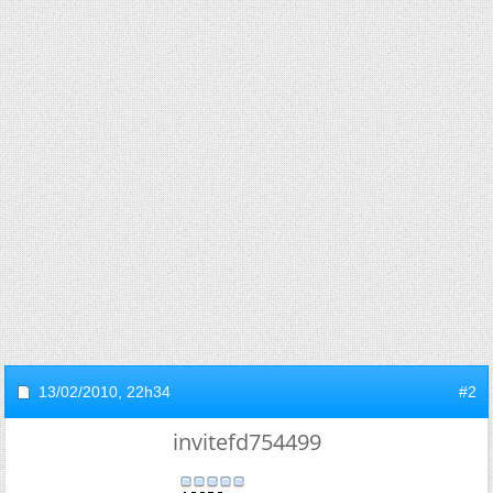
13/02/2010,
22h34
#2
invitefd754499