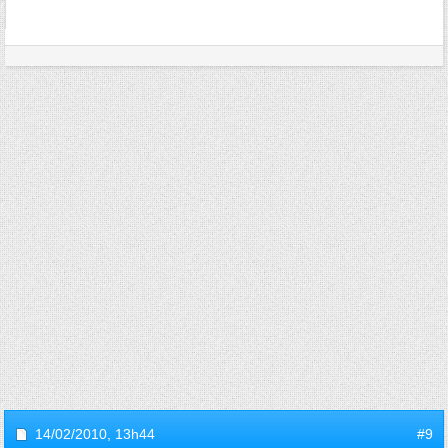
14/02/2010,
13h44
#9