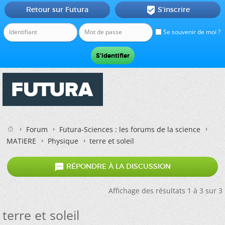
Retour sur Futura
S'inscrire

Se souvenir de moi ?
Forum
Futura-Sciences : les forums de la science
MATIERE
Physique
terre et soleil

RÉPONDRE À LA DISCUSSION
Affichage des résultats 1 à 3 sur 3
terre et soleil