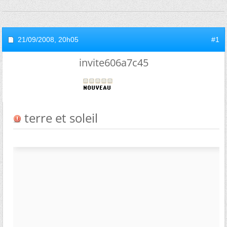
21/09/2008,
20h05
#1
invite606a7c45
terre et soleil