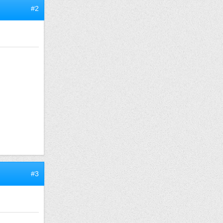
#2
#3