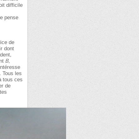
t difficile
 je pense
dice de
ir dont
ident,
B
nt
,
intéresse
. Tous les
à tous ces
er de
tes