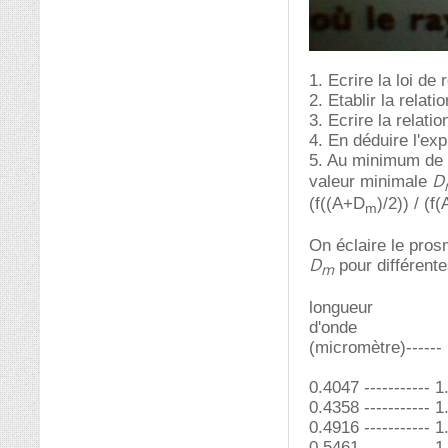
1. Ecrire la loi de
2. Etablir la relat
3. Ecrire la relati
4. En déduire l'ex
5. Au minimum de dé
D
valeur minimale
(f((A+D
)/2)) / (f
m
On éclaire le pro
D
pour différent
m
longueur
d'onde
(micromètre)------ 
0.4047 ----------- 1
0.4358 ----------- 1
0.4916 ----------- 1
0.5461 ----------- 1