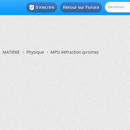
S'inscrire
Retour sur Futura

MATIERE
Physique
MPSI Réfraction (prisme)