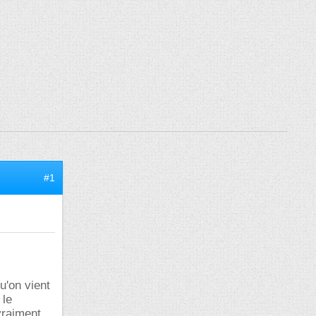
#1
u'on vient
 le
vraiment