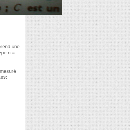
rend une
type n =
a mesuré
es: