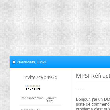
20/09/2008,
13h21
MPSI Réfract
invite7c9b493d
------
Date d'inscription
janvier
Bonjour, j'ai un DM
1970
juste de commencer
problème c'est qu'
Messages
11