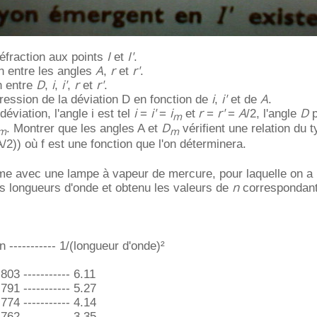
I
I'
 réfraction aux points
et
.
A
r
r'
ion entre les angles
,
et
.
D
i
i'
r
r'
on entre
,
,
,
et
.
i
i'
A
pression de la déviation D en fonction de
,
et de
.
i
i'
i
r
r'
A
D
viation, l'angle i est tel
=
=
et
=
=
/2, l'angle
p
m
D
. Montrer que les angles A et
vérifient une relation du 
m
m
(A/2)) où f est une fonction que l'on déterminera.
sme avec une lampe à vapeur de mercure, pour laquelle on 
n
es longueurs d'onde et obtenu les valeurs de
correspondant
n ----------- 1/(longueur d'onde)²
.803 ----------- 6.11
.791 ----------- 5.27
.774 ----------- 4.14
.762 ----------- 3.35