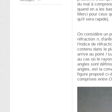
du mal à comprendre
quand on a les ba
Merci pour ceux qui
qu'il sera rapide).
On considère un pr
n
réfraction
, d'arê
l'indice de réfract
contenu dans le pla
I
arrive au point
su
au cas où le rayo
angles sont défini
angles, est la con
figure proposé ci-
comprises entre O 