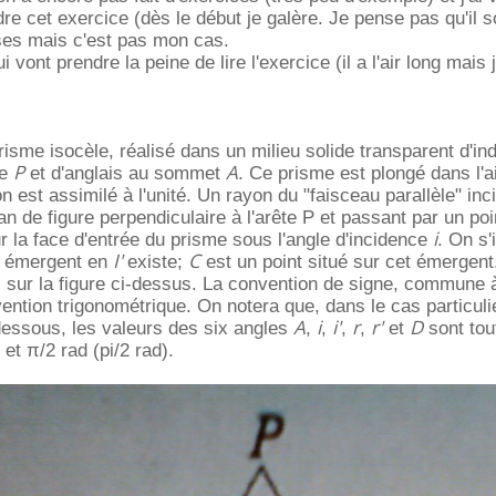
 cet exercice (dès le début je galère. Je pense pas qu'il soi
ses mais c'est pas mon cas.
 vont prendre la peine de lire l'exercice (il a l'air long mais
isme isocèle, réalisé dans un milieu solide transparent d'in
P
A
te
et d'anglais au sommet
. Ce prisme est plongé dans l'a
ion est assimilé à l'unité. Un rayon du "faisceau parallèle" inc
n de figure perpendiculaire à l'arête P et passant par un poi
i
r la face d'entrée du prisme sous l'angle d'incidence
. On s'
I'
C
n émergent en
existe;
est un point situé sur cet émergent
s sur la figure ci-dessus. La convention de signe, commune 
vention trigonométrique. On notera que, dans le cas particuli
A
i
i'
r
r'
D
dessous, les valeurs des six angles
,
,
,
,
et
sont tou
et π/2 rad (pi/2 rad).