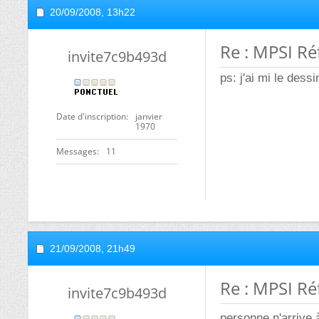
20/09/2008,
13h22
Re : MPSI Ré
invite7c9b493d
ps: j'ai mi le dess
Date d'inscription
janvier
1970
Messages
11
21/09/2008,
21h49
Re : MPSI Ré
invite7c9b493d
personne n'arrive 