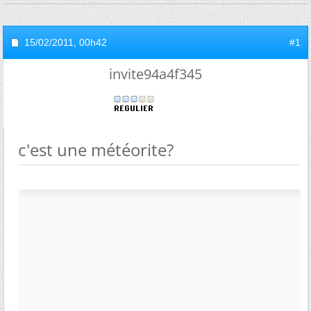
15/02/2011,
00h42
#1
invite94a4f345
c'est une météorite?