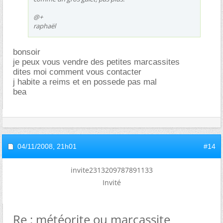
@+
raphaël
bonsoir
je peux vous vendre des petites marcassites
dites moi comment vous contacter
j habite a reims et en possede pas mal
bea
04/11/2008,
21h01
#14
invite2313209787891133
Invité
Re : météorite ou marcassite