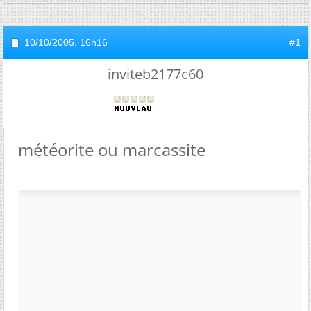
10/10/2005,
16h16
#1
inviteb2177c60
météorite ou marcassite