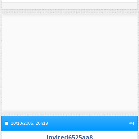
20/10/2005,
20h19
#4
invited6525aa8